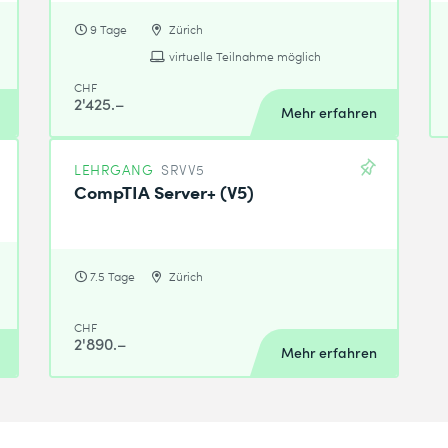
9 Tage
Zürich
virtuelle Teilnahme möglich
CHF
2'425.–
Mehr erfahren
LEHRGANG
SRVV5
CompTIA Server+ (V5)
7.5 Tage
Zürich
CHF
2'890.–
Mehr erfahren