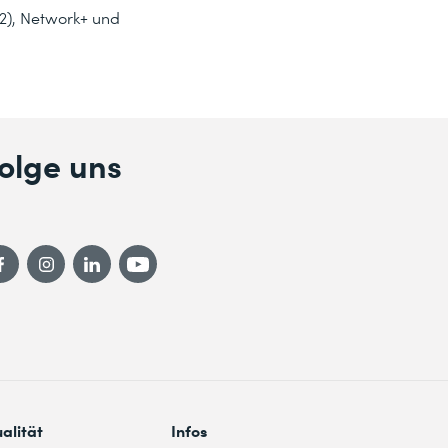
&2), Network+ und
olge uns
alität
Infos