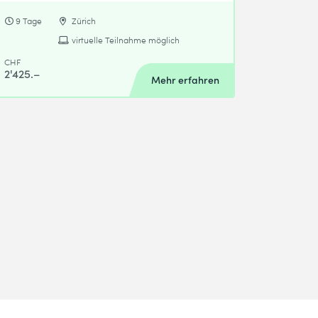
9 Tage
Zürich
virtuelle Teilnahme möglich
CHF
2'425.–
Mehr erfahren