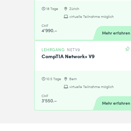
18 Tage
Zürich
virtuelle Teilnahme möglich
CHF
4'990.–
Mehr erfahren
LEHRGANG
NETV9
CompTIA Network+ V9
10.5 Tage
Bern
virtuelle Teilnahme möglich
CHF
3'550.–
Mehr erfahren