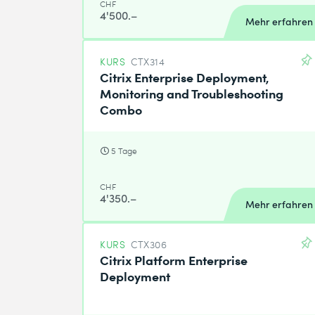
CHF
4'500.–
Mehr erfahren
KURS
CTX314
Citrix Enterprise Deployment,
Monitoring and Troubleshooting
Combo
5 Tage
CHF
4'350.–
Mehr erfahren
KURS
CTX306
Citrix Platform Enterprise
Deployment