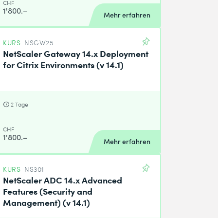
CHF
1'800.–
Mehr erfahren
KURS
NSGW25
NetScaler Gateway 14.x Deployment
for Citrix Environments (v 14.1)
2 Tage
CHF
1'800.–
Mehr erfahren
KURS
NS301
NetScaler ADC 14.x Advanced
Features (Security and
Management) (v 14.1)