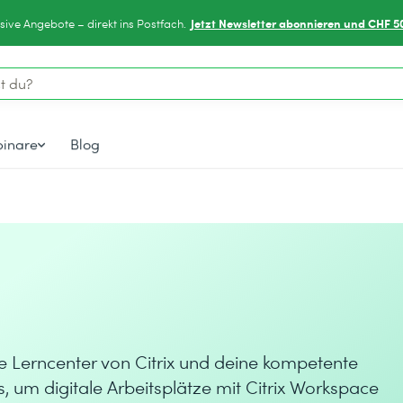
Jetzt Newsletter abonnieren und CHF 5
sive Angebote – direkt ins Postfach.
inare
Blog
te Lerncenter von Citrix und deine kompetente
lls, um digitale Arbeitsplätze mit Citrix Workspace