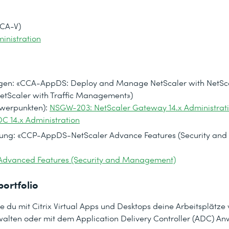
ation (CCA-V)
inistration
fungen: «CCA-AppDS: Deploy and Manage NetScaler with NetS
 NetScaler with Traffic Management»)
hwerpunkten):
NSGW-203: NetScaler Gateway 14.x Administratio
C 14.x Administration
rüfung: «CCP-AppDS-NetScaler Advance Features (Security and
 Advanced Features (Security and Management)
portfolio
e du mit Citrix Virtual Apps und Desktops deine Arbeitsplätze v
alten oder mit dem Application Delivery Controller (ADC) 