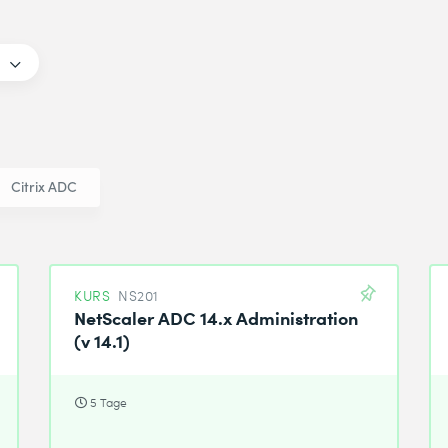
Citrix ADC
KURS
NS201
NetScaler ADC 14.x Administration
(v 14.1)
5 Tage