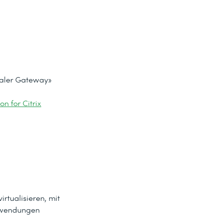
caler Gateway»
n for Citrix
irtualisieren, mit
Anwendungen