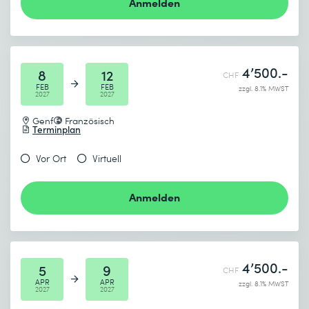
Anmelden
4’500.-
8
12
CHF
FEB
FEB
zzgl. 8.1% MWST
2027
2027
Genf
Französisch
Terminplan
Vor Ort
Virtuell
Anmelden
4’500.-
5
9
CHF
APR
APR
zzgl. 8.1% MWST
2027
2027