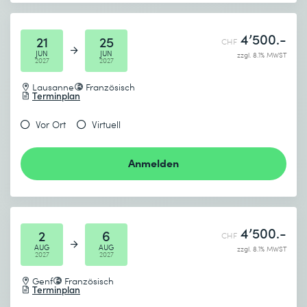
4’500.-
21
25
CHF
JUN
JUN
zzgl. 8.1% MWST
2027
2027
Lausanne
Französisch
Terminplan
Vor Ort
Virtuell
Anmelden
4’500.-
2
6
CHF
AUG
AUG
zzgl. 8.1% MWST
2027
2027
Genf
Französisch
Terminplan