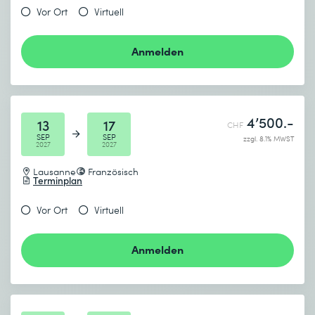
Vor Ort
Virtuell
Anmelden
4’500.-
13
17
CHF
SEP
SEP
zzgl. 8.1% MWST
2027
2027
Lausanne
Französisch
Terminplan
Vor Ort
Virtuell
Anmelden