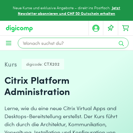
Jetzt
Neue Kurse und exklusive Angebote – direkt ins Postfach.
Newsletter abonnieren und CHF 50 Gutschein erhalten
Kurs
digicode:
CTX202
Citrix Platform
Administration
Lerne, wie du eine neue Citrix Virtual Apps and
Desktops-Bereitstellung erstellst. Der Kurs führt
dich durch die Architektur, Kommunikation,
Verwaltung, Installation und Konfiguration von