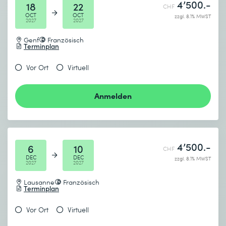
4’500.-
18
22
CHF
OCT
OCT
zzgl. 8.1% MWST
2027
2027
Genf
Französisch
Terminplan
Vor Ort
Virtuell
Anmelden
4’500.-
6
10
CHF
DEC
DEC
zzgl. 8.1% MWST
2027
2027
Lausanne
Französisch
Terminplan
Vor Ort
Virtuell