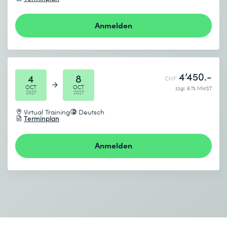
Anmelden
4’450.-
4
8
CHF
OCT
OCT
zzgl. 8.1% MWST
2027
2027
Virtual Training
Deutsch
Terminplan
Anmelden