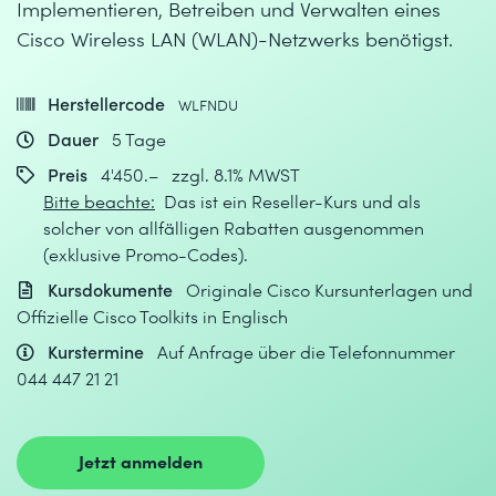
Implementieren, Betreiben und Verwalten eines
Cisco Wireless LAN (WLAN)-Netzwerks benötigst.
Herstellercode
WLFNDU
Dauer
5 Tage
Preis
4'450.– zzgl. 8.1% MWST
Bitte beachte:
Das ist ein Reseller-Kurs und als
solcher von allfälligen Rabatten ausgenommen
(exklusive Promo-Codes).
Kursdokumente
Originale Cisco Kursunterlagen und
Offizielle Cisco Toolkits in Englisch
Kurstermine
Auf Anfrage über die Telefonnummer
044 447 21 21
Jetzt anmelden