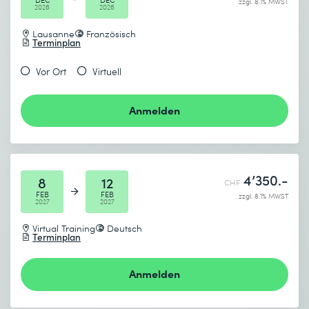
zzgl. 8.1% MWST
2026
2026
Lausanne
Französisch
Terminplan
Vor Ort
Virtuell
Anmelden
4’350.-
8
12
CHF
FEB
FEB
zzgl. 8.1% MWST
2027
2027
Virtual Training
Deutsch
Terminplan
Anmelden