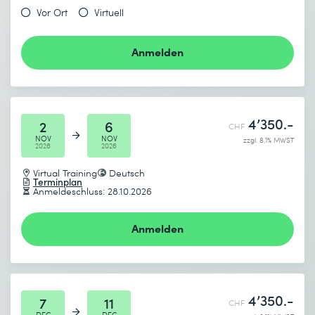
Vor Ort
Virtuell
Anmelden
4’350.-
2
6
CHF
NOV
NOV
zzgl. 8.1% MWST
2026
2026
Virtual Training
Deutsch
Terminplan
Anmeldeschluss: 28.10.2026
Anmelden
4’350.-
7
11
CHF
DEC
DEC