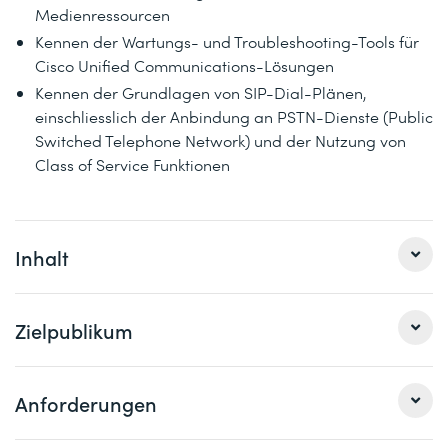
Medienressourcen
Kennen der Wartungs- und Troubleshooting-Tools für
Cisco Unified Communications-Lösungen
Kennen der Grundlagen von SIP-Dial-Plänen,
einschliesslich der Anbindung an PSTN-Dienste (Public
Switched Telephone Network) und der Nutzung von
Class of Service Funktionen
Inhalt
Dieser Kurs vermittelt das grundlegende Wissen, das für
Zielpublikum
die Teilnahme an den CCNP Collaboration-
Zertifizierungskursen erforderlich ist.
Dieser Kurs richtet sich an Netzwerk- und
Anforderungen
Der Kurs ist für Neueinsteiger/innen von Cisco On-
Systemadministrator/innen sowie
Premise-Collaboration-Technologien empfehlenswert,