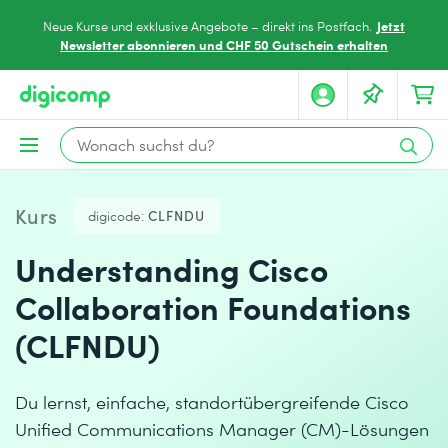
Jetzt
Neue Kurse und exklusive Angebote – direkt ins Postfach.
Newsletter abonnieren und CHF 50 Gutschein erhalten
Kurs
digicode:
CLFNDU
Understanding Cisco
Collaboration Foundations
(CLFNDU)
Du lernst, einfache, standortübergreifende Cisco
Unified Communications Manager (CM)-Lösungen