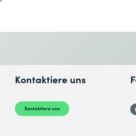
Gewünschter Kursort *
mail
tures
enntnis genommen.
ase and Anti-Spam
Kontaktiere uns
F
irable URLs
sis
Kontaktiere uns
enntnis genommen.