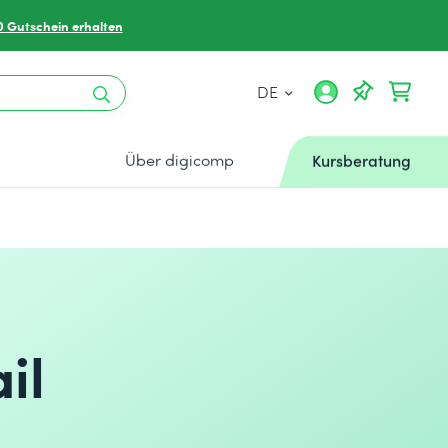
0 Gutschein erhalten
DE
Über digicomp
Kursberatung
il