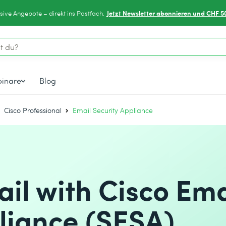
Jetzt Newsletter abonnieren und CHF 5
sive Angebote – direkt ins Postfach.
inare
Blog
Cisco Professional
Email Security Appliance
il with Cisco Ema
liance (SESA)