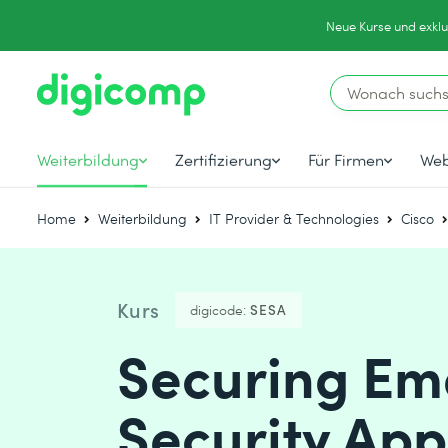
Neue Kurse und exklu
Weiterbildung
Zertifizierung
Für Firmen
Web
Home
Weiterbildung
IT Provider & Technologies
Cisco
Kurs
digicode:
SESA
Securing Ema
Security App