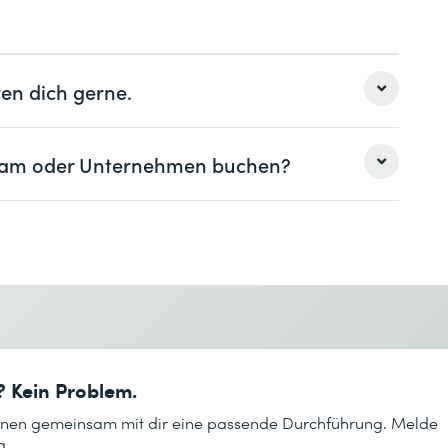
tent Security Management Appliance (SMA)
en dich gerne.
y Appliance
 Team oder Unternehmen buchen?
Nachname *
ommand Line Interface (CLI)
Nachname *
Telefon *
? Kein Problem.
Telefon *
ains
lanen gemeinsam mit dir eine passende Durchführung. Melde
g.