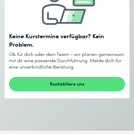
Anzahl Teilnehmende *
Gewünschter Kursort *
6RD
Szenarien
Gewünschtes Startdatum (DD.MM.YYYY) *
7 Sicherheit und IPv6
Keine Kurstermine verfügbar? Kein
Ich habe die
Datenschutzbestimmungen
zur Kenntnis
Sicherheit wie in IPv4 plus?
Gewünschtes Enddatum (DD.MM.YYYY) *
Problem.
genommen.
ICMPv6 und Firewalls
Ob für dich oder dein Team – wir planen gemeinsam
Schutz im Access
mit dir eine passende Durchführung. Melde dich für
eine unverbindliche Beratung.
Absenden
* Pflichtfelder
Kontaktiere uns
Ich habe die
Datenschutzbestimmungen
zur Kenntnis
genommen.