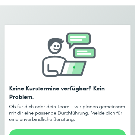
Vorname *
Nachname *
VPN
E-Mail *
Telefon *
Implement and Verify Clientless VPN on ASA
Firma *
E-Mail *
Telefon *
Anzahl Teilnehmende *
Gewünschter Kursort *
Gewünschtes Startdatum (DD.MM.YYYY) *
Keine Kurstermine verfügbar? Kein
Ich habe die
Datenschutzbestimmungen
zur Kenntnis
Gewünschtes Enddatum (DD.MM.YYYY) *
Problem.
genommen.
Ob für dich oder dein Team – wir planen gemeinsam
mit dir eine passende Durchführung. Melde dich für
eine unverbindliche Beratung.
Absenden