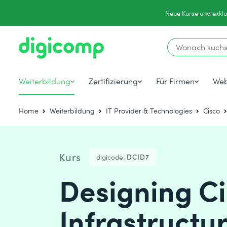
Neue Kurse und exklu
Weiterbildung
Zertifizierung
Für Firmen
Web
Home
Weiterbildung
IT Provider & Technologies
Cisco
Kurs
digicode:
DCID7
Designing C
Infrastructu