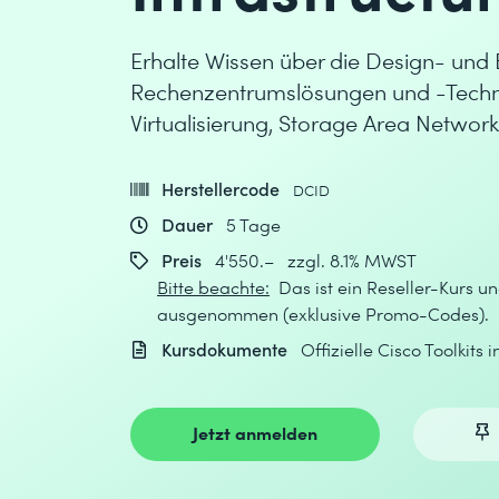
Erhalte Wissen über die Design- und B
Rechenzentrumslösungen und -Techno
Virtualisierung, Storage Area Network
Herstellercode
DCID
Dauer
5 Tage
Preis
4'550.– zzgl. 8.1% MWST
Bitte beachte:
Das ist ein Reseller-Kurs un
ausgenommen (exklusive Promo-Codes).
Kursdokumente
Offizielle Cisco Toolkits 
Jetzt anmelden