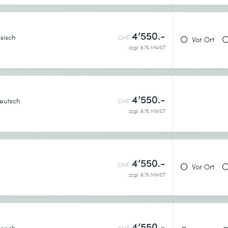
4’550.-
sisch
CHF
Vor Ort
zzgl. 8.1% MWST
4’550.-
eutsch
CHF
zzgl. 8.1% MWST
4’550.-
on, and Accounting (AAA)
CHF
Vor Ort
zzgl. 8.1% MWST
urity
s Architecture
4’550.-
sisch