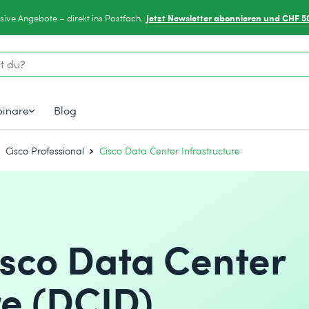
Jetzt Newsletter abonnieren und CHF 5
sive Angebote – direkt ins Postfach.
inare
Blog
Cisco Professional
Cisco Data Center Infrastructure
isco Data Center
re (DCID)