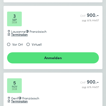
900.-
3
CHF
SEP
zzgl. 8.1% MWST
2026
Lausanne
Französisch
Terminplan
Vor Ort
Virtuell
Anmelden
900.-
5
CHF
NOV
zzgl. 8.1% MWST
2026
Genf
Französisch
Terminplan