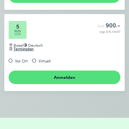
900.-
5
CHF
NOV
zzgl. 8.1% MWST
2026
Basel
Deutsch
Terminplan
Vor Ort
Virtuell
Anmelden