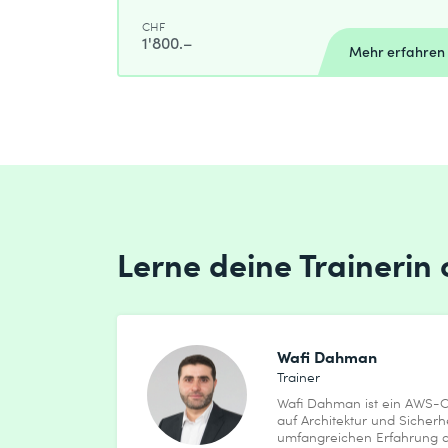
CHF
1'800.–
Mehr erfahren
Lerne deine Trainerin
Wafi Dahman
Trainer
Wafi Dahman ist ein AWS-C
auf Architektur und Sicherhe
umfangreichen Erfahrung al