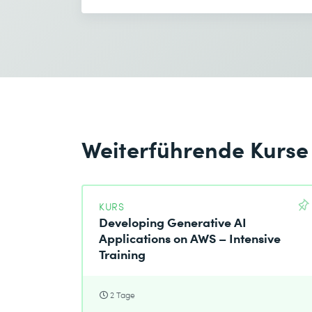
Ich habe die
Datenschutzbestimmungen
zur K
Absenden
Weiterführende Kurse
* Pflichtfelder
KURS
Developing Generative AI
Applications on AWS – Intensive
Training
2 Tage