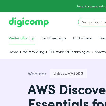
Neue Kurse und exklu
Weiterbildung
Zertifizierung
Für Firmen
Web
Home
Weiterbildung
IT Provider & Technologies
Amazon
Webinar
digicode:
AWSDDG
AWS Discove
Essentials f