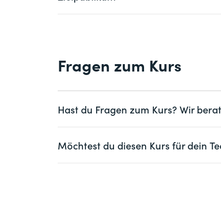
Entscheidungsträger/innen in Unterneh
Fragen zum Kurs
Hast du Fragen zum Kurs? Wir berat
Frau
Herr
Möchtest du diesen Kurs für dein
Vorname *
Frau
Herr
Firma
optional
Vorname *