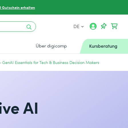
0 Gutschein erhalten
DE
Über digicomp
Kursberatung
 GenAI Essentials for Tech & Business Decision Makers
ve AI