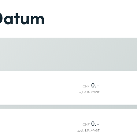
Telefon *
Datum
Telefon *
Gewünschter Kursort *
0.-
CHF
enntnis genommen.
zzgl. 8.1% MWST
0.-
CHF
zzgl. 8.1% MWST