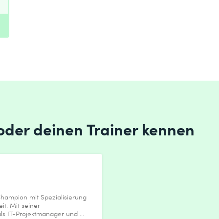
 oder deinen Trainer kennen
hampion mit Spezialisierung
it. Mit seiner
s IT-Projektmanager und ...