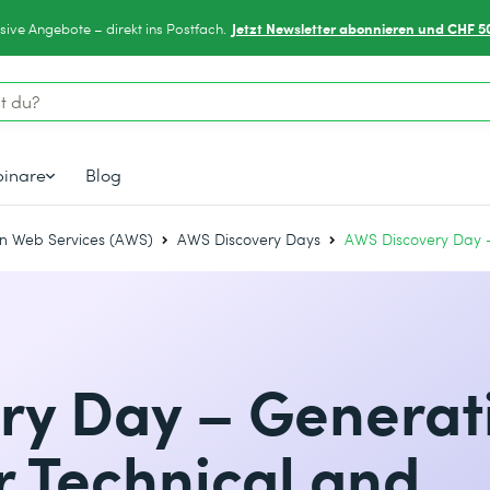
Jetzt Newsletter abonnieren und CHF 5
sive Angebote – direkt ins Postfach.
inare
Blog
 Web Services (AWS)
AWS Discovery Days
AWS Discovery Day –
ry Day – Generati
or Technical and