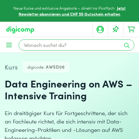
Jetzt
Neue Kurse und exklusive Angebote – direkt ins Postfach.
Newsletter abonnieren und CHF 50 Gutschein erhalten
Kurs
digicode:
AWSD06
Data Engineering on AWS –
Intensive Training
Ein dreitägiger Kurs für Fortgeschrittene, der sich
an Fachleute richtet, die sich intensiv mit Data-
Engineering-Praktiken und -Lösungen auf AWS
befassen möchten.