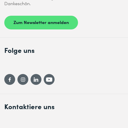
Dankeschön.
Analytik und Apache Flink
* Pflichtfelder
Modul 4: Sichern, Überwachen und Optimieren von
Zum Newsletter anmelden
Amazon Kinesis
Optimierung von Amazon Kinesis, um verwertbare
Geschäftseinblicke zu gewinnen
Folge uns
Bewährte Verfahren für Sicherheit und Überwachung
Modul 5: Verwendung von Amazon MSK in Streaming
Data Analytics-Lösungen
Anwendungsfälle für Amazon MSK
Erstellen von MSK-Clustern
Demo: Bereitstellen eines MSK-Clusters
Kontaktiere uns
Einspeisen von Daten in Amazon MSK
Praxis-Lab: Einführung in die Zugriffskontrolle mit
Amazon MSK