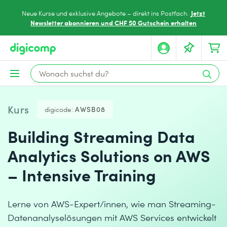
Jetzt
Neue Kurse und exklusive Angebote – direkt ins Postfach.
Newsletter abonnieren und CHF 50 Gutschein erhalten
Kurs
digicode:
AWSB08
Building Streaming Data
Analytics Solutions on AWS
– Intensive Training
Lerne von AWS-Expert/innen, wie man Streaming-
Datenanalyselösungen mit AWS Services entwickelt