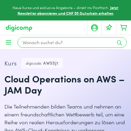
Jetzt
Neue Kurse und exklusive Angebote – direkt ins Postfach.
Newsletter abonnieren und CHF 50 Gutschein erhalten
Kurs
digicode:
AWSSJ1
Cloud Operations on AWS –
JAM Day
Die Teilnehmenden bilden Teams und nehmen an
einem freundschaftlichen Wettbewerb teil, um eine
Reihe von realen Herausforderungen zu lösen und
ihre AWS-Cloud-Kenntnisse zu verbessern.