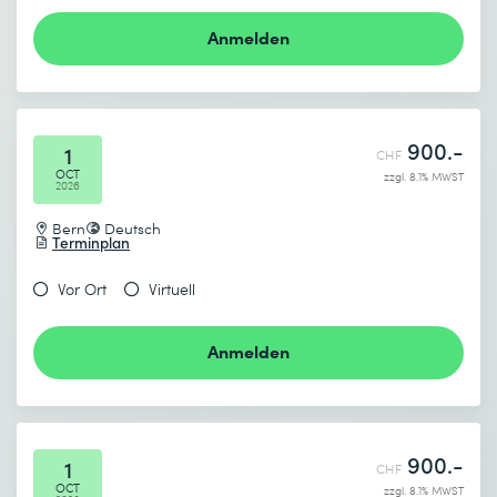
Anmelden
Absenden
* Pflichtfelder
900.-
1
CHF
OCT
zzgl. 8.1% MWST
2026
Bern
Deutsch
Terminplan
Vor Ort
Virtuell
Anmelden
900.-
1
CHF
OCT
zzgl. 8.1% MWST