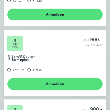
Vor Ort
Virtuell
Anmelden
900.-
3
CHF
DEC
zzgl. 8.1% MWST
2026
Bern
Deutsch
Terminplan
Vor Ort
Virtuell
Anmelden
900.-
3
CHF