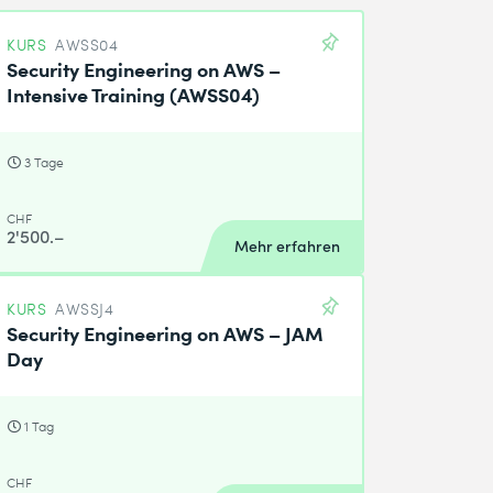
KURS
AWSS04
Security Engineering on AWS –
Intensive Training (AWSS04)
3 Tage
CHF
2'500.–
Mehr erfahren
KURS
AWSSJ4
Security Engineering on AWS – JAM
Day
1 Tag
CHF