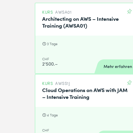
KURS
AWSA01
Architecting on AWS – Intensive
Training (AWSA01)
3 Tage
CHF
2'500.–
Mehr erfahren
KURS
AWSS1J
Cloud Operations on AWS with JAM
– Intensive Training
4 Tage
CHF