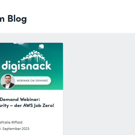
m Blog
Demand Webinar:
rity – der AWS Job Zero!
thalie Riffard
0. September 2023