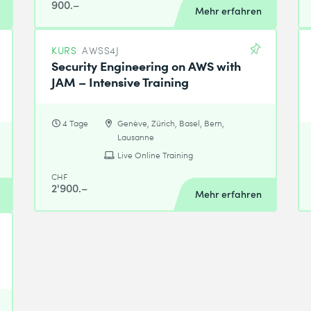
900.–
Mehr erfahren
KURS
AWSS4J
Security Engineering on AWS with
JAM – Intensive Training
4 Tage
Genève, Zürich, Basel, Bern,
Lausanne
Live Online Training
CHF
2'900.–
Mehr erfahren