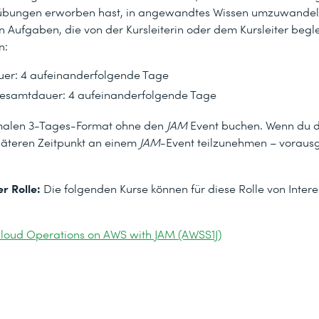
sübungen erworben hast, in angewandtes Wissen umzuwandeln
 Aufgaben, die von der Kursleiterin oder dem Kursleiter begl
n:
er: 4 aufeinanderfolgende Tage
esamtdauer: 4 aufeinanderfolgende Tage
ormalen 3-Tages-Format ohne den
JAM
Event buchen. Wenn du d
späteren Zeitpunkt an einem
JAM
-Event teilzunehmen – vorausg
r Rolle:
Die folgenden Kurse können für diese Rolle von Intere
loud Operations on AWS with JAM (AWSS1J)