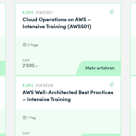
KURS
AWSS01
Cloud Operations on AWS –
Intensive Training (AWSS01)
3 Tage
CHF
2'500.–
Mehr erfahren
KURS
AWSE08
AWS Well-Architected Best Practices
– Intensive Training
1 Tag
CHF