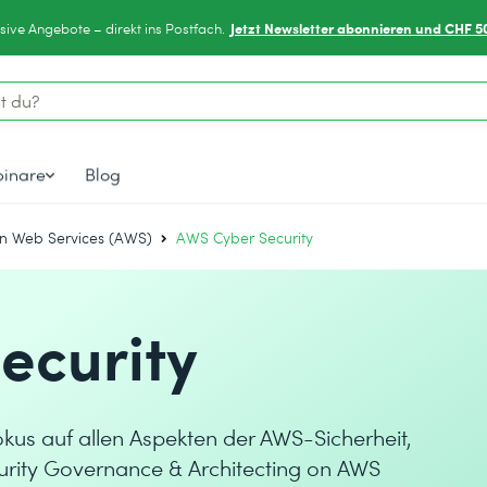
Jetzt Newsletter abonnieren und CHF 5
sive Angebote – direkt ins Postfach.
inare
Blog
 Web Services (AWS)
AWS Cyber Security
ecurity
Fokus auf allen Aspekten der AWS-Sicherheit,
ecurity Governance & Architecting on AWS