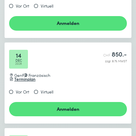
Vor Ort
Virtuell
Anmelden
850.-
14
CHF
DEC
zzgl. 8.1% MWST
2026
Genf
Französisch
Terminplan
Vor Ort
Virtuell
Anmelden