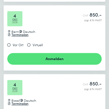
850.-
4
CHF
DEC
zzgl. 8.1% MWST
2026
Bern
Deutsch
Terminplan
Vor Ort
Virtuell
Anmelden
850.-
4
CHF
DEC
zzgl. 8.1% MWST
2026
Basel
Deutsch
Terminplan