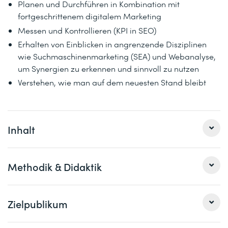
Planen und Durchführen in Kombination mit
fortgeschrittenem digitalem Marketing
Messen und Kontrollieren (KPI in SEO)
Erhalten von Einblicken in angrenzende Disziplinen
wie Suchmaschinenmarketing (SEA) und Webanalyse,
um Synergien zu erkennen und sinnvoll zu nutzen
Verstehen, wie man auf dem neuesten Stand bleibt
Inhalt
1 Wichtige Hinweise zu Google Updates
Methodik & Didaktik
Inhalt vs. Technik: welche Neuerungen muss ich
beachten
Impulsteile, praktische Anwendungen, Breakout Sessions
Zielpublikum
User Signals
/ Einzelarbeiten sowie Gruppenarbeiten
B.E.R.T., DwellTime