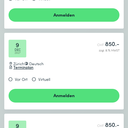
Anmelden
850.-
9
CHF
DEC
zzgl. 8.1% MWST
2027
Zürich
Deutsch
Terminplan
Vor Ort
Virtuell
Anmelden
850.-
9
CHF