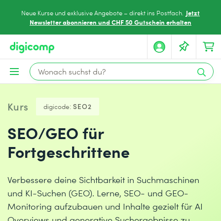
Jetzt
Neue Kurse und exklusive Angebote – direkt ins Postfach.
Newsletter abonnieren und CHF 50 Gutschein erhalten
Kurs
digicode:
SEO2
SEO/GEO für
Fortgeschrittene
Verbessere deine Sichtbarkeit in Suchmaschinen
und KI-Suchen (GEO). Lerne, SEO- und GEO-
Monitoring aufzubauen und Inhalte gezielt für AI
Overviews und generative Suchergebnisse zu