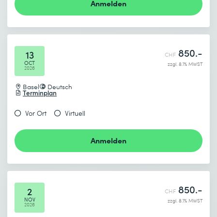
Anmelden
850.-
13
CHF
OCT
zzgl. 8.1% MWST
2026
Basel
Deutsch
Terminplan
Vor Ort
Virtuell
Anmelden
850.-
2
CHF
NOV
zzgl. 8.1% MWST
2026