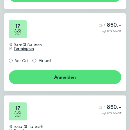
850.-
17
CHF
AUG
zzgl. 8.1% MWST
2027
Bern
Deutsch
Terminplan
Vor Ort
Virtuell
Anmelden
850.-
17
CHF
AUG
zzgl. 8.1% MWST
2027
Basel
Deutsch