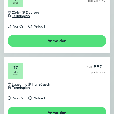
zzgl. 8.1% MWST
2026
Zürich
Deutsch
Terminplan
Vor Ort
Virtuell
Anmelden
850.-
17
CHF
DEC
zzgl. 8.1% MWST
2026
Lausanne
Französisch
Terminplan
Vor Ort
Virtuell
Anmelden