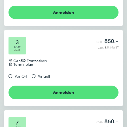
Absenden
Anmelden
* Pflichtfelder
850.-
3
CHF
NOV
zzgl. 8.1% MWST
2026
Genf
Französisch
Terminplan
Vor Ort
Virtuell
Anmelden
850.-
7
CHF
DEC