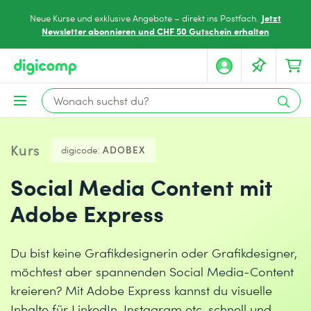
Jetzt
Neue Kurse und exklusive Angebote – direkt ins Postfach.
Newsletter abonnieren und CHF 50 Gutschein erhalten
Kurs
digicode:
ADOBEX
Social Media Content mit
Adobe Express
Du bist keine Grafikdesignerin oder Grafikdesigner,
möchtest aber spannenden Social Media-Content
kreieren? Mit Adobe Express kannst du visuelle
Inhalte für LinkedIn, Instagram etc. schnell und