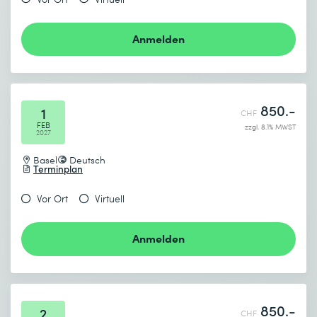
Anmelden
850.-
1
CHF
FEB
zzgl. 8.1% MWST
2027
Basel
Deutsch
Terminplan
Vor Ort
Virtuell
Anmelden
850.-
2
CHF