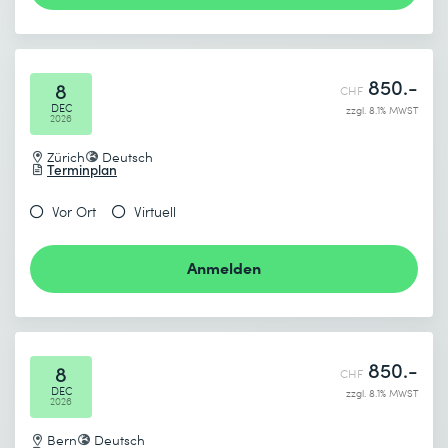
Absenden
* Pflichtfelder
850.-
8
CHF
DEC
zzgl. 8.1% MWST
2026
Zürich
Deutsch
Terminplan
Vor Ort
Virtuell
Anmelden
850.-
8
CHF
DEC
zzgl. 8.1% MWST
2026
Bern
Deutsch