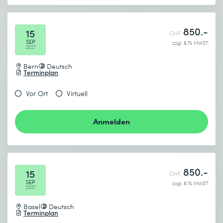
850.-
15
CHF
SEP
zzgl. 8.1% MWST
2027
Bern
Deutsch
Terminplan
Vor Ort
Virtuell
Anmelden
850.-
15
CHF
SEP
zzgl. 8.1% MWST
2027
Basel
Deutsch
Terminplan