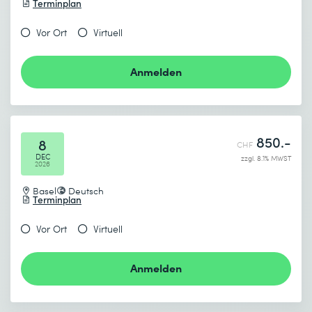
Terminplan
Vor Ort
Virtuell
Anmelden
850.-
8
CHF
DEC
zzgl. 8.1% MWST
2026
Basel
Deutsch
Terminplan
Vor Ort
Virtuell
Anmelden