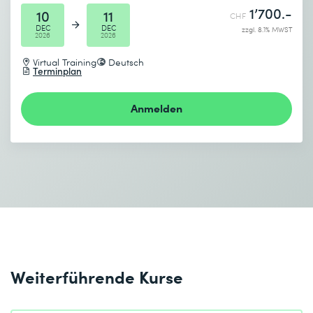
1’700.-
10
11
CHF
* Pflichtfelder
DEC
DEC
zzgl. 8.1% MWST
2026
2026
Virtual Training
Deutsch
Terminplan
Anmelden
Ich habe die
Datenschutzbestimmungen
zur Kenntnis
genommen.
Absenden
* Pflichtfelder
Weiterführende Kurse