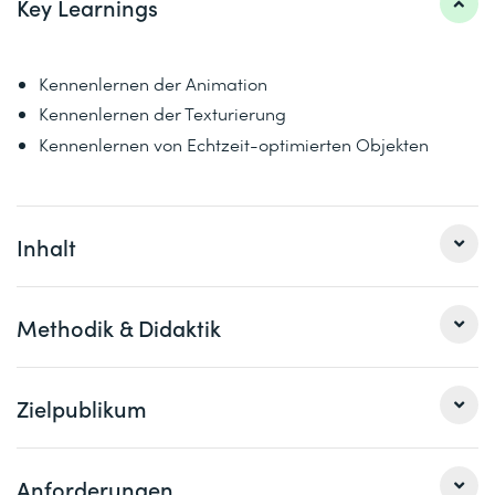
Key Learnings
Kennenlernen der Animation
Kennenlernen der Texturierung
Kennenlernen von Echtzeit-optimierten Objekten
Inhalt
1 Sculpting
Methodik & Didaktik
2 Animation
Online Unterricht mit praktischen Übungen
Zielpublikum
Keyframes
Constraints
IK vs. FK
Dieser Kurs richtet sich an Designer/innen,
Anforderungen