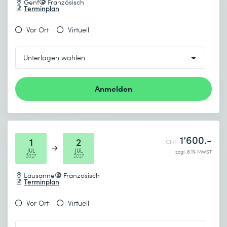
Genf
Französisch
Terminplan
Vor Ort
Virtuell
Anmelden
1’600.-
1
2
CHF
JUL
JUL
zzgl. 8.1% MWST
2027
2027
Lausanne
Französisch
Terminplan
Vor Ort
Virtuell