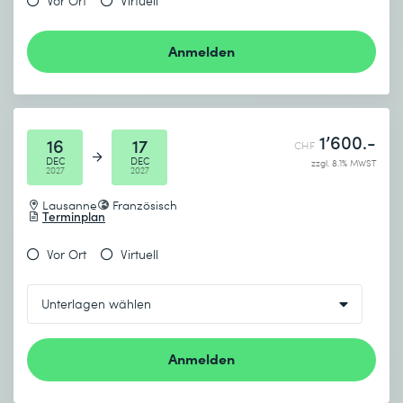
Vor Ort
Virtuell
Anmelden
1’600.-
16
17
CHF
DEC
DEC
zzgl. 8.1% MWST
2027
2027
Lausanne
Französisch
Terminplan
Vor Ort
Virtuell
Anmelden