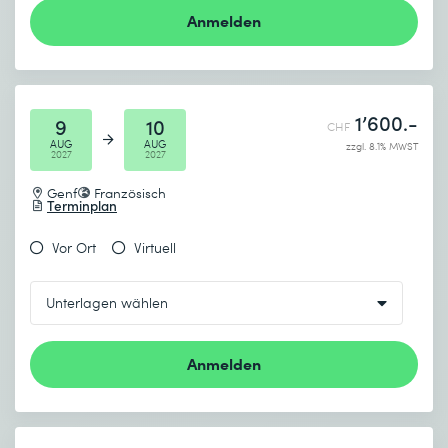
Anmelden
1’600.-
9
10
CHF
AUG
AUG
zzgl. 8.1% MWST
2027
2027
Genf
Französisch
Terminplan
Vor Ort
Virtuell
Anmelden