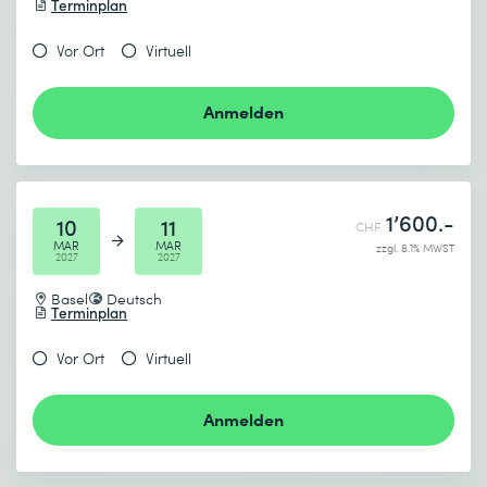
Terminplan
Vor Ort
Virtuell
Anmelden
1’600.-
10
11
CHF
MAR
MAR
zzgl. 8.1% MWST
2027
2027
Basel
Deutsch
Terminplan
Vor Ort
Virtuell
Anmelden