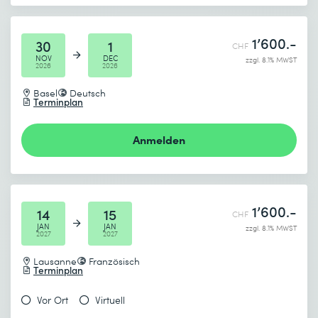
1’600.-
30
1
CHF
NOV
DEC
zzgl. 8.1% MWST
2026
2026
Basel
Deutsch
Terminplan
Anmelden
1’600.-
14
15
CHF
JAN
JAN
zzgl. 8.1% MWST
2027
2027
Lausanne
Französisch
Terminplan
Vor Ort
Virtuell