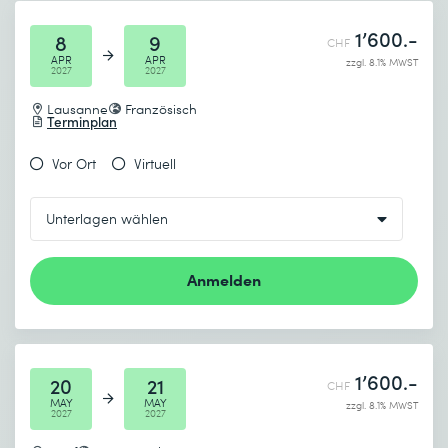
1’600.-
8
9
CHF
APR
APR
zzgl. 8.1% MWST
2027
2027
Lausanne
Französisch
Terminplan
Vor Ort
Virtuell
Anmelden
1’600.-
20
21
CHF
MAY
MAY
zzgl. 8.1% MWST
2027
2027