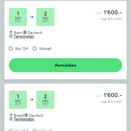
1’600.-
1
2
CHF
DEC
DEC
zzgl. 8.1% MWST
2027
2027
Bern
Deutsch
Terminplan
Vor Ort
Virtuell
Anmelden
1’600.-
1
2
CHF
DEC
DEC
zzgl. 8.1% MWST
2027
2027
Basel
Deutsch
Terminplan