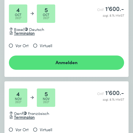
1’600.-
4
5
CHF
OCT
OCT
zzgl. 8.1% MWST
2027
2027
Basel
Deutsch
Terminplan
Vor Ort
Virtuell
Anmelden
1’600.-
4
5
CHF
NOV
NOV
zzgl. 8.1% MWST
2027
2027
Genf
Französisch
Terminplan
Vor Ort
Virtuell