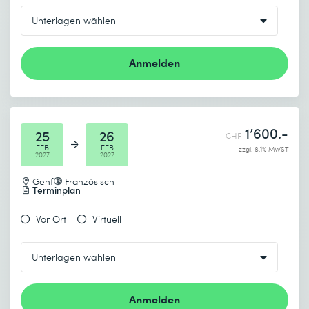
Anmelden
1’600.-
25
26
CHF
FEB
FEB
zzgl. 8.1% MWST
2027
2027
Genf
Französisch
Terminplan
Vor Ort
Virtuell
Anmelden