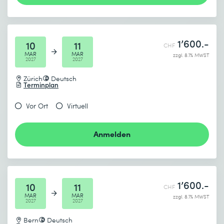
1’600.-
10
11
CHF
MAR
MAR
zzgl. 8.1% MWST
2027
2027
Zürich
Deutsch
Terminplan
Vor Ort
Virtuell
Anmelden
1’600.-
10
11
CHF
MAR
MAR
zzgl. 8.1% MWST
2027
2027
Bern
Deutsch