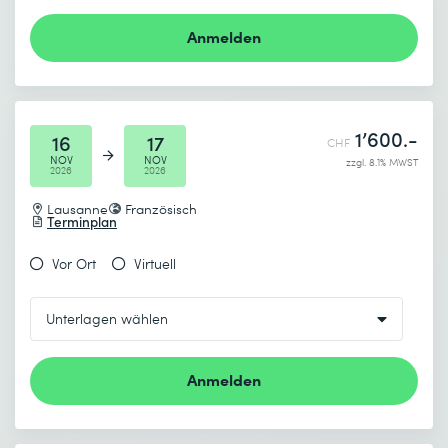
Anmelden
1’600.-
16
17
CHF
NOV
NOV
zzgl. 8.1% MWST
2026
2026
Lausanne
Französisch
Terminplan
Vor Ort
Virtuell
Anmelden