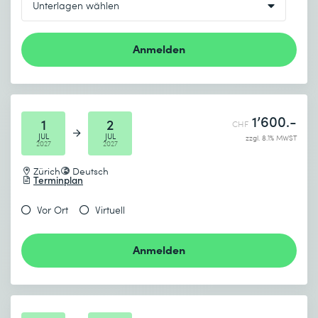
Anmelden
1’600.-
1
2
CHF
JUL
JUL
zzgl. 8.1% MWST
2027
2027
Zürich
Deutsch
Terminplan
Vor Ort
Virtuell
Anmelden