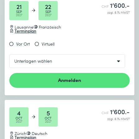
1’600.-
21
22
CHF
SEP
SEP
zzgl. 8.1% MWST
2027
2027
Lausanne
Französisch
Terminplan
Vor Ort
Virtuell
Anmelden
1’600.-
4
5
CHF
OCT
OCT
zzgl. 8.1% MWST
2027
2027
Zürich
Deutsch
Terminplan