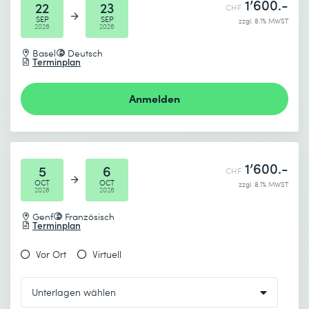
1’600.-
22
23
CHF
SEP
SEP
zzgl. 8.1% MWST
2026
2026
Basel
Deutsch
Terminplan
Anmelden
1’600.-
5
6
CHF
OCT
OCT
zzgl. 8.1% MWST
2026
2026
Genf
Französisch
Terminplan
Vor Ort
Virtuell