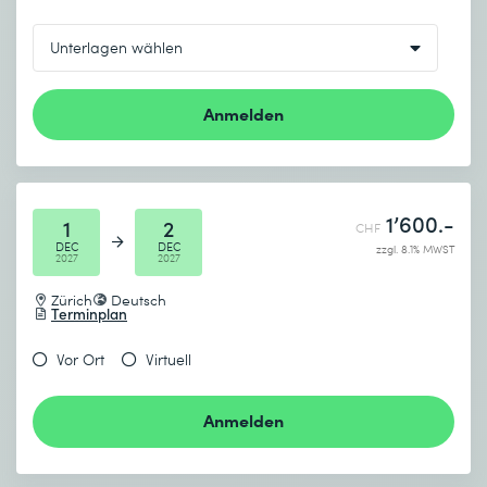
Anmelden
1’600.-
1
2
CHF
DEC
DEC
zzgl. 8.1% MWST
2027
2027
Zürich
Deutsch
Terminplan
Vor Ort
Virtuell
Anmelden