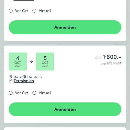
Vor Ort
Virtuell
Anmelden
1’600.-
4
5
CHF
OCT
OCT
zzgl. 8.1% MWST
2027
2027
Bern
Deutsch
Terminplan
Vor Ort
Virtuell
Anmelden