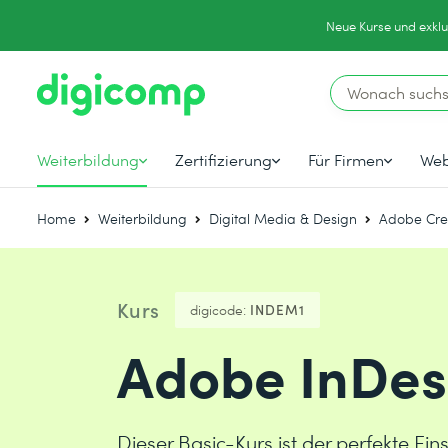
Neue Kurse und exklu
Weiterbildung
Zertifizierung
Für Firmen
Web
Home
Weiterbildung
Digital Media & Design
Adobe Cre
Kurs
digicode:
INDEM1
Adobe InDes
Dieser Basic-Kurs ist der perfekte Ein