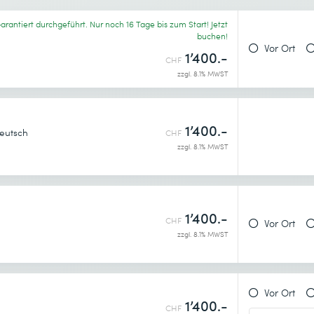
arantiert durchgeführt. Nur noch 16 Tage bis zum Start! Jetzt
buchen!
enntnis genommen.
Vor Ort
1’400.-
CHF
zzgl. 8.1% MWST
1’400.-
eutsch
CHF
zzgl. 8.1% MWST
1’400.-
CHF
Vor Ort
enntnis genommen.
zzgl. 8.1% MWST
Vor Ort
1’400.-
CHF