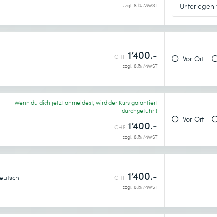
zzgl. 8.1% MWST
1’400.-
CHF
Vor Ort
zzgl. 8.1% MWST
Wenn du dich jetzt anmeldest, wird der Kurs garantiert
durchgeführt!
Vor Ort
1’400.-
CHF
zzgl. 8.1% MWST
1’400.-
eutsch
CHF
zzgl. 8.1% MWST