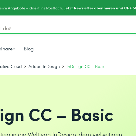
Jetzt Newsletter abonnieren und CHF 5
sive Angebote – direkt ins Postfach.
inare
Blog
ative Cloud
Adobe InDesign
InDesign CC – Basic
ign CC – Basic
stieg in die Welt von InDesign, dem vielseitigen