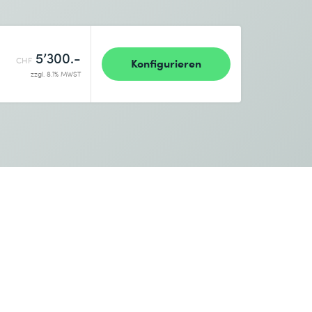
5’300.-
CHF
Konfigurieren
zzgl. 8.1% MWST