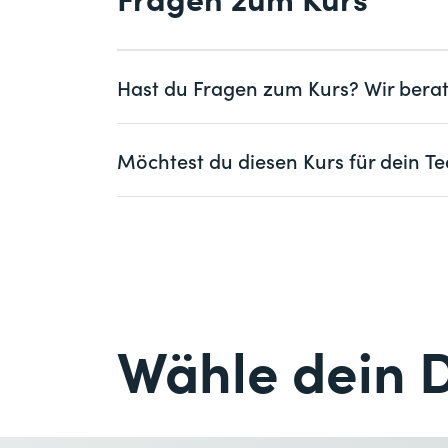
tägliche Arbeit und eine bewährte Vorbe
Cyber Security – Netzwerk- und Syste
Security+.
Cyber Security Tester – Hands-on Fou
Hast du Fragen zum Kurs? Wir berat
Wir empfehlen dir den Besuch der Modu
Frau
Herr
Möchtest du diesen Kurs für dein
Vorname *
Frau
Herr
Firma
optional
Vorname *
E-Mail *
Firma *
Wähle dein 
E-Mail *