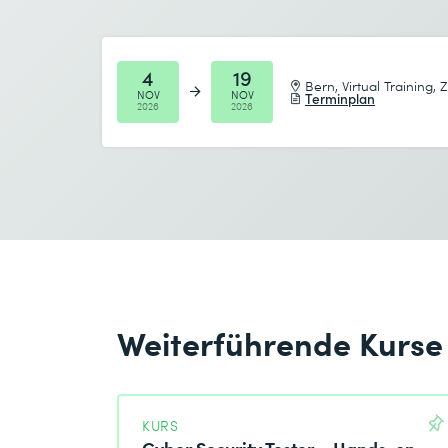
Anzahl Teilnehmende *
Gewünschtes Startdatum (DD.MM.YYYY) *
4
19
Bern, Virtual Training, 
NOV
NOV
Terminplan
2026
2026
Gewünschtes Enddatum (DD.MM.YYYY) *
Ich habe die
Datenschutzbestimmungen
zur K
Absenden
* Pflichtfelder
Weiterführende Kurse
Ich habe die
Datenschutzbestimmungen
zur K
KURS
Cyber Security Tester – Hands-on