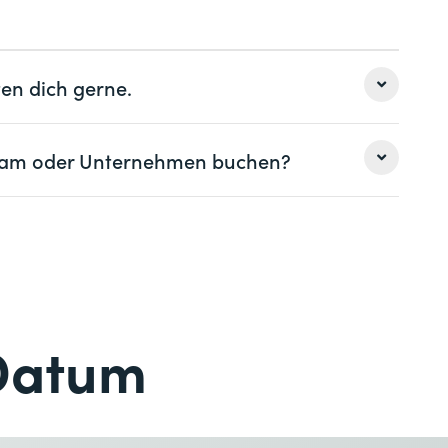
reitungsliteratur für die Prüfung zum CompTIA
msicherheit umsetzen (P3S)
ndation (HAK)
en dich gerne.
le in obengenannter Reihenfolge.
 Team oder Unternehmen buchen?
Nachname *
Nachname *
Telefon *
Datum
Telefon *