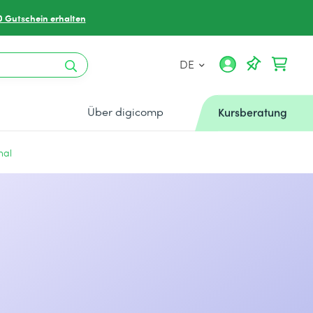
0 Gutschein erhalten
DE
Über digicomp
Kursberatung
nal