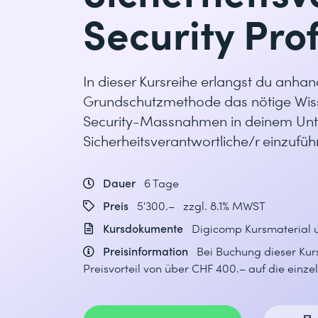
Security Pro
In dieser Kursreihe erlangst du anha
Grundschutzmethode das nötige Wiss
Security-Massnahmen in deinem Unt
Sicherheitsverantwortliche/r einzufüh
Dauer
6 Tage
Preis
5'300.– zzgl. 8.1% MWST
Kursdokumente
Digicomp Kursmaterial 
Preisinformation
Bei Buchung dieser Kurs
Preisvorteil von über CHF 400.– auf die einz