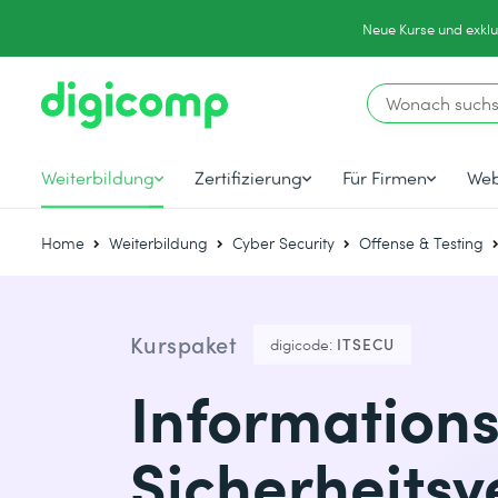
Neue Kurse und exklu
Weiterbildung
Zertifizierung
Für Firmen
Web
Home
Weiterbildung
Cyber Security
Offense & Testing
Kurspaket
digicode:
ITSECU
Informations
Sicherheitsv