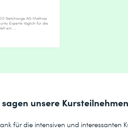
CEO Netchange AG Mathias
urity Experte täglich für die
lt ein. ...
 sagen unsere Kursteilnehme
ank für die intensiven und interessanten 