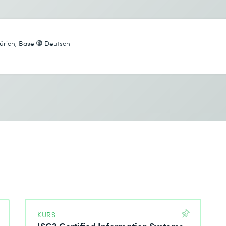
Gewünschter Kursort *
Zürich, Basel
Deutsch
enntnis genommen.
enntnis genommen.
KURS
ISC2 Certified Information Systems