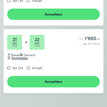
Vor Ort
Virtuell
genommen.
Anmelden
Absenden
* Pflichtfelder
1’900.-
21
22
CHF
DEC
DEC
zzgl. 8.1% MWST
2026
2026
Basel
Deutsch
Terminplan
Vor Ort
Virtuell
Anmelden