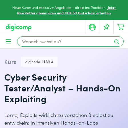
Jetzt
Neue Kurse und exklusive Angebote – direkt ins Postfach.
Newsletter abonnieren und CHF 50 Gutschein erhalten
Kurs
digicode:
HAK4
Cyber Security
Tester/Analyst – Hands-On
Exploiting
Lerne, Exploits wirklich zu verstehen & selbst zu
entwickeln: In intensiven Hands-on-Labs