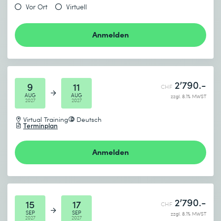
Vor Ort
Virtuell
Anmelden
2’790.-
9
11
CHF
AUG
AUG
zzgl. 8.1% MWST
2027
2027
Virtual Training
Deutsch
Terminplan
Anmelden
2’790.-
15
17
CHF
SEP
SEP
zzgl. 8.1% MWST
2027
2027