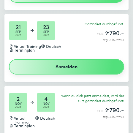
Absenden
Garantiert durchgeführt.
21
23
* Pflichtfelder
2’790.-
SEP
SEP
CHF
2026
2026
zzgl. 8.1% MWST
Virtual Training
Deutsch
Terminplan
Anmelden
Wenn du dich jetzt anmeldest, wird der
2
4
Kurs garantiert durchgeführt!
NOV
NOV
2026
2026
2’790.-
CHF
zzgl. 8.1% MWST
Virtual
Deutsch
Training
Terminplan