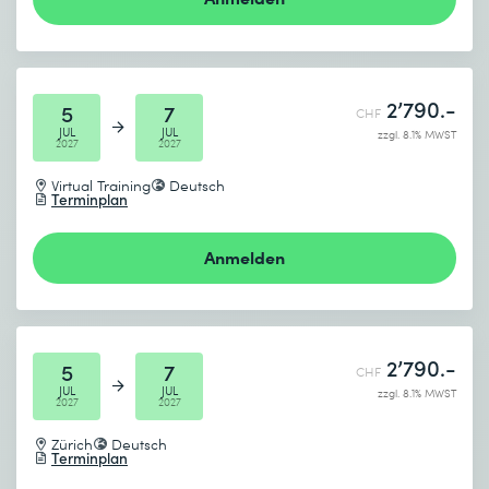
2’790.-
5
7
CHF
JUL
JUL
zzgl. 8.1% MWST
2027
2027
Virtual Training
Deutsch
Terminplan
Anmelden
2’790.-
5
7
CHF
JUL
JUL
zzgl. 8.1% MWST
2027
2027
Zürich
Deutsch
Terminplan