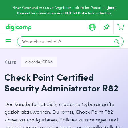
Jetzt
Neue Kurse und exklusive Angebote – direkt ins Postfach.
Newsletter abonnieren und CHF 50 Gutschein erhalten
Kurs
digicode:
CPA8
Check Point Certified
Security Administrator R82
Der Kurs befähigt dich, moderne Cyberangriffe
gezielt abzuwehren. Du lernst, Check Point R82
sicher zu konfigurieren, Policies zu managen und
Bedrohungen zu analysieren – essenzielle Skills für