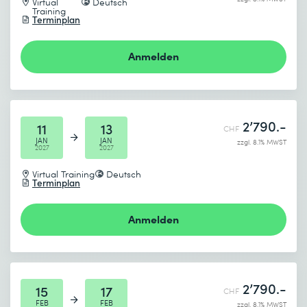
Virtual
Deutsch
Training
Terminplan
Anmelden
2’790.-
11
13
CHF
JAN
JAN
zzgl. 8.1% MWST
2027
2027
Virtual Training
Deutsch
Terminplan
Anmelden
2’790.-
15
17
CHF
FEB
FEB
zzgl. 8.1% MWST