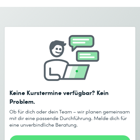
Vorname *
Nachname *
E-Mail *
Telefon *
Firma *
E-Mail *
Telefon *
Anzahl Teilnehmende *
Gewünschter Kursort *
Gewünschtes Startdatum (DD.MM.YYYY) *
Keine Kurstermine verfügbar? Kein
Ich habe die
Datenschutzbestimmungen
zur Kenntnis
Gewünschtes Enddatum (DD.MM.YYYY) *
Problem.
genommen.
Ob für dich oder dein Team – wir planen gemeinsam
mit dir eine passende Durchführung. Melde dich für
eine unverbindliche Beratung.
Absenden