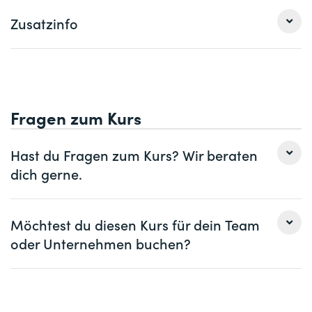
durch Beispiele und detaillierte Analyse von Angriffen
Dieser Workshop richtet sich an Unternehmen, die ihre
Zusatzinfo
Mitarbeitenden für Social-Engineering-
Angriffe sensibilisieren wollen.
Unsere Präsenzseminare bieten wir als Inhouse Schulung
beim Kunden vor Ort an.
Fragen zum Kurs
Hast du Fragen zum Kurs? Wir beraten
dich gerne.
Frau
Herr
Möchtest du diesen Kurs für dein Team
oder Unternehmen buchen?
Vorname *
Nachname *
Frau
Herr
Firma
optional