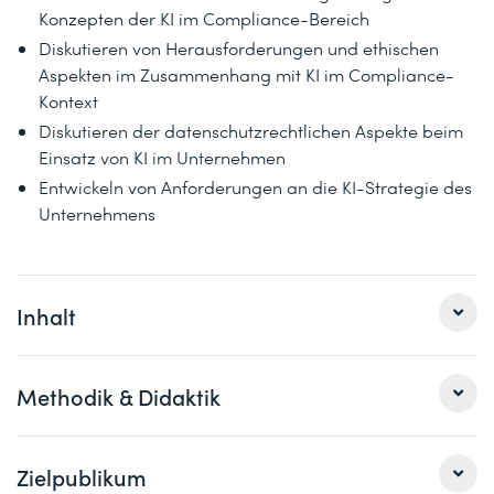
Konzepten der KI im Compliance-Bereich
Diskutieren von Herausforderungen und ethischen
Aspekten im Zusammenhang mit KI im Compliance-
Kontext
Diskutieren der datenschutzrechtlichen Aspekte beim
Einsatz von KI im Unternehmen
Entwickeln von Anforderungen an die KI-Strategie des
Unternehmens
Inhalt
Obwohl sich dieser Kurs primär an Teilnehmende aus
Methodik & Didaktik
deutschen Unternehmen richtet, können auch
Teilnehmende aus der Schweiz davon profitieren.
Du erhältst einen Einblick in die neuen Regelungen der
Zielpublikum
Der EU Artificial Intelligence Act (EU AI Act) ist auch für