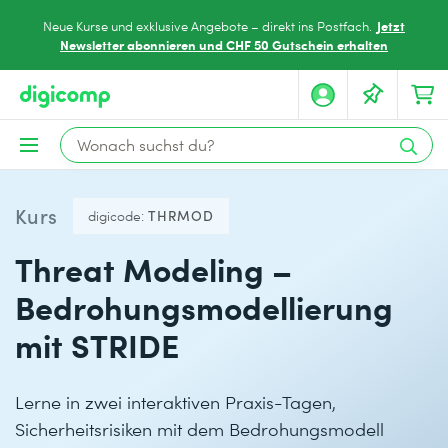
Jetzt
Neue Kurse und exklusive Angebote – direkt ins Postfach.
Newsletter abonnieren und CHF 50 Gutschein erhalten
Kurs
digicode:
THRMOD
Threat Modeling –
Bedrohungsmodellierung
mit STRIDE
Lerne in zwei interaktiven Praxis-Tagen,
Sicherheitsrisiken mit dem Bedrohungsmodell