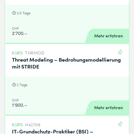
3.5 Tage
CHF
2'700.–
Mehr erfahren
KURS
THRMOD
Threat Modeling – Bedrohungsmodellierung
mit STRIDE
2 Tage
CHF
1'900.–
Mehr erfahren
KURS
H42706
IT-Grundschutz-Praktiker (BSI) –