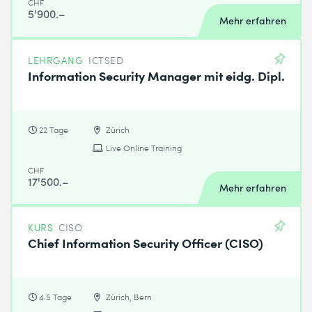
CHF
5'900.–
Mehr erfahren
LEHRGANG
ICTSED
Information Security Manager mit eidg. Dipl.
22 Tage
Zürich
Live Online Training
CHF
17'500.–
Mehr erfahren
KURS
CISO
Chief Information Security Officer (CISO)
4.5 Tage
Zürich, Bern