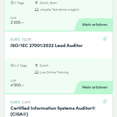
2 Tage
Zürich, Bern
virtuelle Teilnahme möglich
CHF
2'200.–
Mehr erfahren
KURS
IS27A
ISO/IEC 27001:2022 Lead Auditor
4.5 Tage
Zürich
Live Online Training
CHF
4'900.–
Mehr erfahren
KURS
CAM
Certified Information Systems Auditor®
(CISA®)