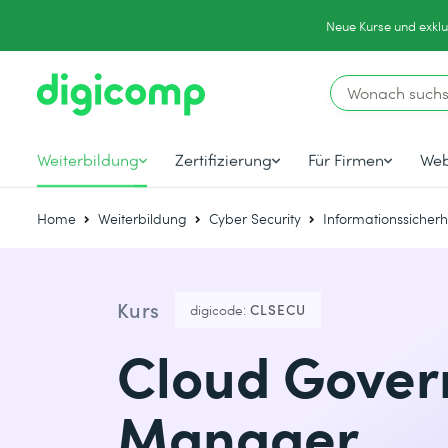
Neue Kurse und exklu
Weiterbildung
Zertifizierung
Für Firmen
Web
Home
Weiterbildung
Cyber Security
Informationssicherh
Kurs
digicode:
CLSECU
Cloud Govern
Manager