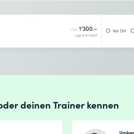
Gewünschter Kursort *
1’300.-
CHF
Vor Ort
zzgl. 8.1% MWST
enntnis genommen.
 oder deinen Trainer kennen
enntnis genommen.
Umber