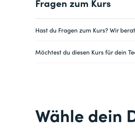
Fragen zum Kurs
Teil von folgenden Kursen / Lehrgängen
Information Security Manager mit eidg
Hast du Fragen zum Kurs? Wir berat
Frau
Herr
Möchtest du diesen Kurs für dein
Vorname *
Frau
Herr
Firma
optional
Vorname *
E-Mail *
Firma *
Wähle dein 
E-Mail *