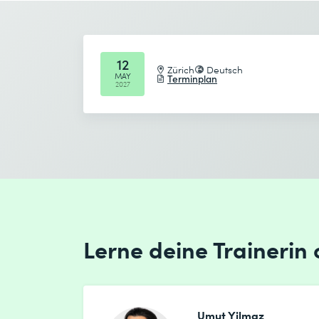
Anzahl Teilnehmende *
Gewünschtes Startdatum (DD.MM.YYYY) *
12
Zürich
Deutsch
MAY
Terminplan
2027
Gewünschtes Enddatum (DD.MM.YYYY) *
Ich habe die
Datenschutzbestimmungen
zur K
Absenden
* Pflichtfelder
Lerne deine Trainerin
Ich habe die
Datenschutzbestimmungen
zur K
Umut Yilmaz