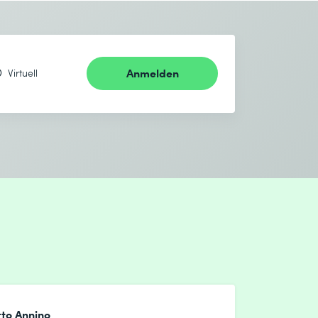
Anmelden
Virtuell
to Annino