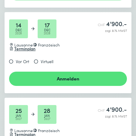
4’900.-
14
17
CHF
DEC
DEC
zzgl. 8.1% MWST
2026
2026
Lausanne
Französisch
Terminplan
Vor Ort
Virtuell
Anmelden
4’900.-
25
28
CHF
JAN
JAN
zzgl. 8.1% MWST
2027
2027
Lausanne
Französisch
Terminplan