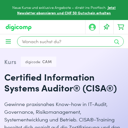
Jetzt
Neue Kurse und exklusive Angebote – direkt ins Postfach.
Newsletter abonnieren und CHF 50 Gutschein erhalten
Kurs
digicode:
CAM
Certified Information
Systems Auditor® (CISA®)
Gewinne praxisnahes Know-how in IT-Audit,
Governance, Risikomanagement,
Systementwicklung und Betrieb. CISA®-Training
bereitet dich gezielt auf die Zertifizierung und den