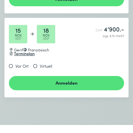
4’900.-
15
18
CHF
NOV
NOV
zzgl. 8.1% MWST
2027
2027
Genf
Französisch
Terminplan
Vor Ort
Virtuell
Anmelden