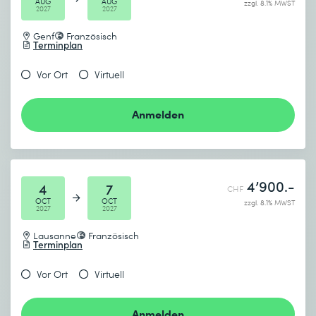
AUG
AUG
zzgl. 8.1% MWST
2027
2027
Genf
Französisch
Terminplan
Vor Ort
Virtuell
Anmelden
4’900.-
4
7
CHF
OCT
OCT
zzgl. 8.1% MWST
2027
2027
Lausanne
Französisch
Terminplan
Vor Ort
Virtuell
Anmelden