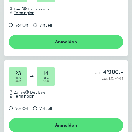
Management von Sicherheitsvorfällen
Genf
Französisch
Terminplan
Beweissicherung und Forensik
Vor Ort
Virtuell
Anmelden
4’900.-
23
14
CHF
NOV
DEC
zzgl. 8.1% MWST
2026
2026
Zürich
Deutsch
Terminplan
Vor Ort
Virtuell
Anmelden