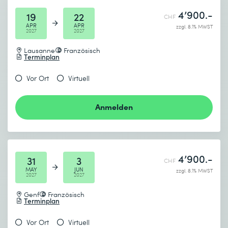
4’900.-
19
22
CHF
APR
APR
zzgl. 8.1% MWST
2027
2027
Lausanne
Französisch
Terminplan
Vor Ort
Virtuell
Anmelden
4’900.-
31
3
CHF
MAY
JUN
zzgl. 8.1% MWST
2027
2027
Genf
Französisch
Terminplan
Vor Ort
Virtuell