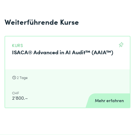
Weiterführende Kurse
KURS
ISACA® Advanced in AI Audit™ (AAIA™)
2 Tage
CHF
2'800.–
Mehr erfahren