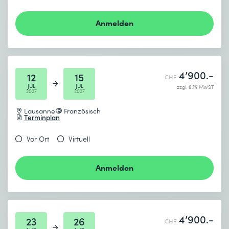
Anmelden
4’900.-
12
15
CHF
JUL
JUL
zzgl. 8.1% MWST
2027
2027
Lausanne
Französisch
Terminplan
Vor Ort
Virtuell
Anmelden
4’900.-
23
26
CHF