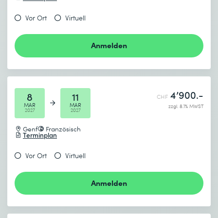
Vor Ort
Virtuell
Anmelden
4’900.-
8
11
CHF
MAR
MAR
zzgl. 8.1% MWST
2027
2027
Genf
Französisch
Terminplan
Vor Ort
Virtuell
Anmelden