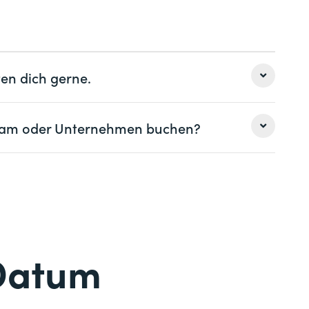
ber unsere digicomp App. Bitte bring deinen
blet mit, damit du die Inhalte und Übungen
e Unterlagen gleich an der richtigen Stelle
en dich gerne.
 erfahren
 Team oder Unternehmen buchen?
 Lean-WM
Nachname *
Nachname *
Telefon *
Datum
Telefon *