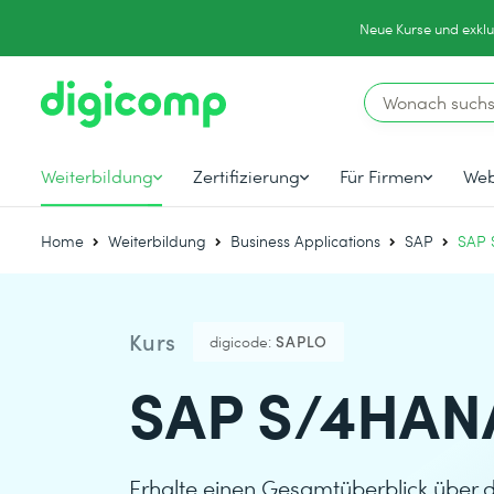
Neue Kurse und exklu
Weiterbildung
Zertifizierung
Für Firmen
Web
Home
Weiterbildung
Business Applications
SAP
SAP 
Kurs
digicode:
SAPLO
SAP S/4HANA
Erhalte einen Gesamtüberblick über 