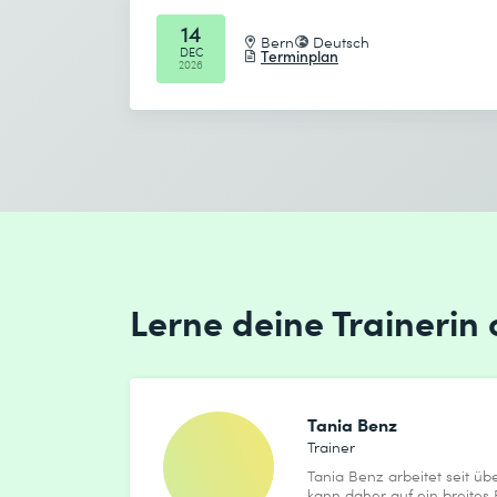
14
Bern
Deutsch
DEC
Terminplan
Absenden
2026
* Pflichtfelder
Lerne deine Trainerin
Tania Benz
Trainer
Tania Benz arbeitet seit üb
kann daher auf ein breites