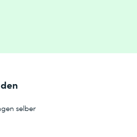
nden
ngen selber