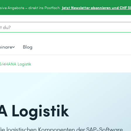
Jetzt Newsletter abonnieren und CHF 5
sive Angebote – direkt ins Postfach.
inare
Blog
S/4HANA Logistik
 Logistik
die logistischen Komponenten der SAP-Software.