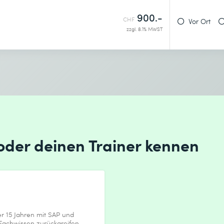
900.-
CHF
Vor Ort
zzgl. 8.1% MWST
 oder deinen Trainer kennen
er 15 Jahren mit SAP und
 Fachwissen zurückgreifen.