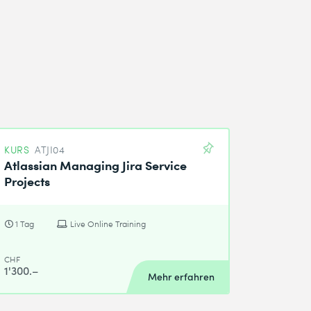
KURS
ATJI04
Atlassian Managing Jira Service
Projects
1 Tag
Live Online Training
CHF
1'300.–
Mehr erfahren