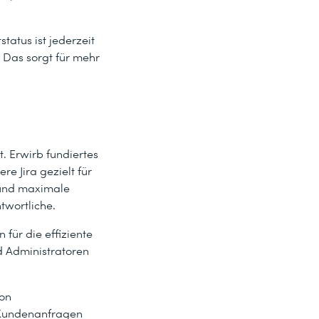
tatus ist jederzeit
. Das sorgt für mehr
st. Erwirb fundiertes
e Jira gezielt für
 und maximale
twortliche.
 für die effiziente
d Administratoren
von
e Kundenanfragen