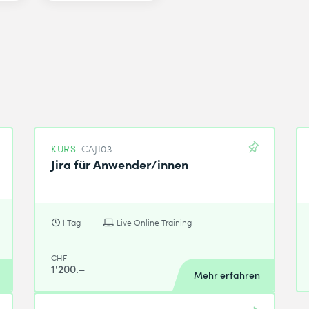
KURS
CAJI03
Jira für Anwender/innen
1 Tag
Live Online Training
CHF
1'200.–
Mehr erfahren