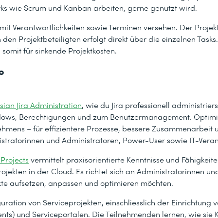
ks wie Scrum und Kanban arbeiten, gerne genutzt wird.
mit Verantwortlichkeiten sowie Terminen versehen. Der Projekts
den Projektbeteiligten erfolgt direkt über die einzelnen Tasks
somit für sinkende Projektkosten.
o
sian Jira Administration
, wie du Jira professionell administrier
kflows, Berechtigungen und zum Benutzermanagement. Optimier
hmens – für effizientere Prozesse, bessere Zusammenarbeit
nistratorinnen und Administratoren, Power-User sowie IT-Veran
 Projects
vermittelt praxisorientierte Kenntnisse und Fähigkeiten
ekten in der Cloud. Es richtet sich an Administratorinnen un
kte aufsetzen, anpassen und optimieren möchten.
uration von Serviceprojekten, einschliesslich der Einrichtung 
nts) und Serviceportalen. Die Teilnehmenden lernen, wie si