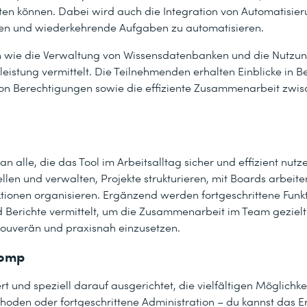
eiten können. Dabei wird auch die Integration von Automatisie
hen und wiederkehrende Aufgaben zu automatisieren.
en wie die Verwaltung von Wissensdatenbanken und die Nutzu
leistung vermittelt. Die Teilnehmenden erhalten Einblicke in Be
on Berechtigungen sowie die effiziente Zusammenarbeit zwis
 an alle, die das Tool im Arbeitsalltag sicher und effizient nut
len und verwalten, Projekte strukturieren, mit Boards arbeite
ktionen organisieren. Ergänzend werden fortgeschrittene Funk
Berichte vermittelt, um die Zusammenarbeit im Team gezielt 
g souverän und praxisnah einzusetzen.
comp
ert und speziell darauf ausgerichtet, die vielfältigen Möglichke
oden oder fortgeschrittene Administration – du kannst das Er