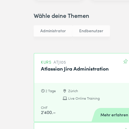
Wähle deine Themen
Administrator
Endbenutzer
KURS
ATJI05
Atlassian Jira Administration
2 Tage
Zürich
Live Online Training
CHF
2'400.–
Mehr erfahren