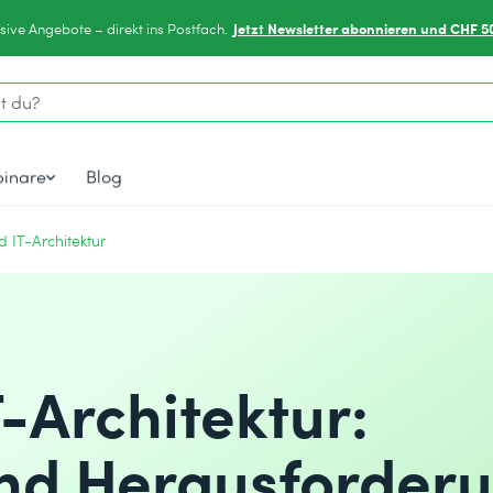
Jetzt Newsletter abonnieren und CHF 5
sive Angebote – direkt ins Postfach.
inare
Blog
 IT-Architektur
-Architektur:
und Herausforder