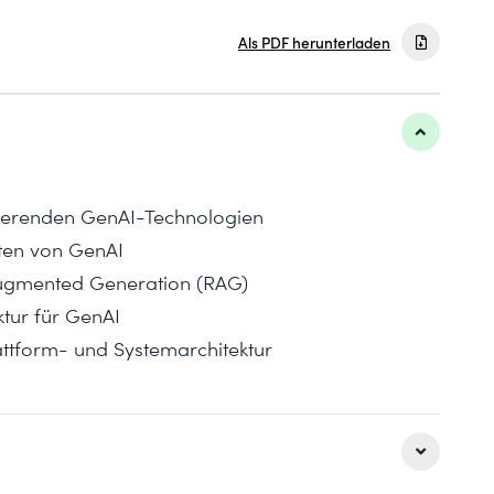
Als PDF herunterladen
stierenden GenAI-Technologien
ten von GenAI
-Augmented Generation (RAG)
ktur für GenAI
attform- und Systemarchitektur