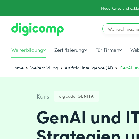
Neue Kurse und exklu
Weiterbildung
Zertifizierung
Für Firmen
Web
Home
Weiterbildung
Artificial Intelligence (AI)
GenAI und
Kurs
digicode:
GENITA
GenAI und IT
Strategien 