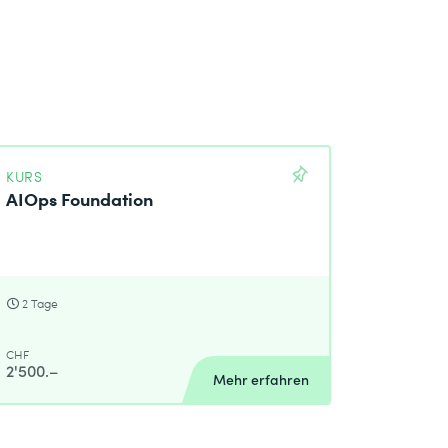
KURS
AIOps Foundation
2 Tage
CHF
2'500.–
Mehr erfahren