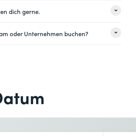
en dich gerne.
ositives, False Negatives, Halluzinationen
 Team oder Unternehmen buchen?
Ops
Nachname *
Nachname *
Telefon *
Datum
Telefon *
Gewünschter Kursort *