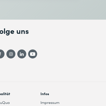
olge uns
alität
Infos
duQua
Impressum