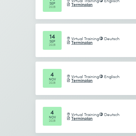
Virtual Training
Englisch
Ich habe die
Datenschutzbestimmungen
zur K
SEP
Terminplan
2026
Absenden
14
Virtual Training
Deutsch
* Pflichtfelder
SEP
Terminplan
2026
4
Virtual Training
Englisch
NOV
Ich habe die
Datenschutzbestimmungen
zur K
Terminplan
2026
Absenden
4
Virtual Training
Deutsch
NOV
Terminplan
* Pflichtfelder
2026