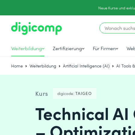
Neue Kurse und exklu
Weiterbildung
Zertifizierung
Für Firmen
Web
Home
Weiterbildung
Artificial Intelligence (AI)
AI Tools 
Kurs
digicode:
TAIGEO
Technical AI
– Optimizati