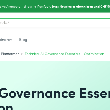
Jetzt Newsletter abonnieren und CHF 5
sive Angebote – direkt ins Postfach.
inare
Blog
& Plattformen
Technical AI Governance Essentials – Optimization
 Governance Essen
on