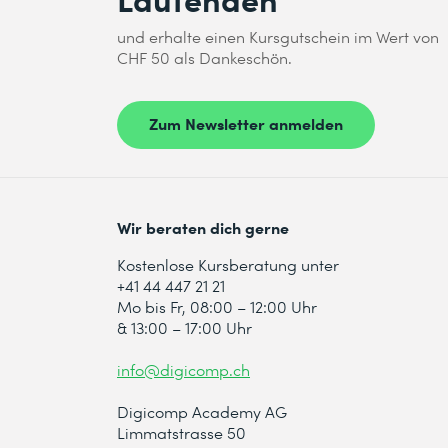
Szenarien.
und erhalte einen Kursgutschein im Wert von
CHF 50 als Dankeschön.
12 Einführung in KI-basierte Informatio
Mit der KI-Informationsextraktion kann
Ich habe die
Datenschutzbestimmungen
zur K
anderen unstrukturierten Datenquellen e
Zum Newsletter anmelden
13 Erste Schritte mit KI-gestützter Info
Absenden
KI bietet Ihnen die Möglichkeit, Einblick
erfährst du, wie du Mithilfe von Foundry 
Wir beraten dich gerne
* Pflichtfelder
Kostenlose Kursberatung unter
+41 44 447 21 21
Mo bis Fr, 08:00 – 12:00 Uhr
& 13:00 – 17:00 Uhr
info@digicomp.ch
Digicomp Academy AG
Limmatstrasse 50