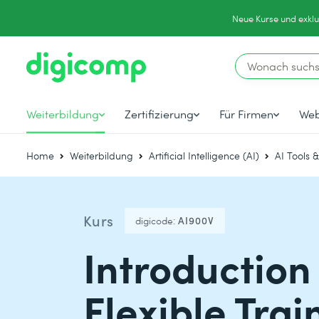
Neue Kurse und exklu
Weiterbildung
Zertifizierung
Für Firmen
Web
Home
Weiterbildung
Artificial Intelligence (AI)
AI Tools 
Kurs
digicode:
AI900V
Introduction 
Flexible Trai