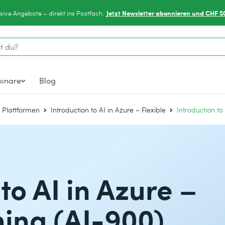
Jetzt Newsletter abonnieren und CHF 5
sive Angebote – direkt ins Postfach.
inare
Blog
& Plattformen
Introduction to AI in Azure – Flexible
Introduction to
to AI in Azure –
ning (AI-900)