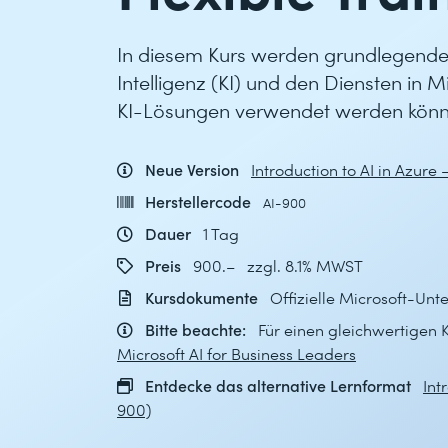
In diesem Kurs werden grundlegende
Intelligenz (KI) und den Diensten in Mi
KI-Lösungen verwendet werden könn
Neue Version
Introduction to AI in Azure 
Herstellercode
AI-900
Dauer
1 Tag
Preis
900.– zzgl. 8.1% MWST
Kursdokumente
Offizielle Microsoft-Unt
Bitte beachte:
Für einen gleichwertigen 
Microsoft AI for Business Leaders
Entdecke das alternative Lernformat
Int
900)