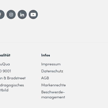
alität
Infos
duQua
Impressum
O 9001
Datenschutz
n & Bradstreet
AGB
dragogisches
Markenrechte
itbild
Beschwerde-
management