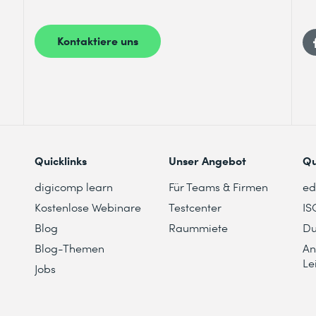
Kontaktiere uns
nsextraktionskonzepte
st du Datenwerte aus Dokumenten, Bildern und
enntnis genommen.
xtrahieren.
rmationsextraktion in Microsoft Foundry
e aus Ihren Daten freizuschalten. In diesem Modul
Tools Informationen aus Inhalten extrahierst.
Quicklinks
Unser Angebot
Qu
digicomp learn
Für Teams & Firmen
e
Kostenlose Webinare
Testcenter
IS
Blog
Raummiete
Du
Blog-Themen
An
Le
Jobs