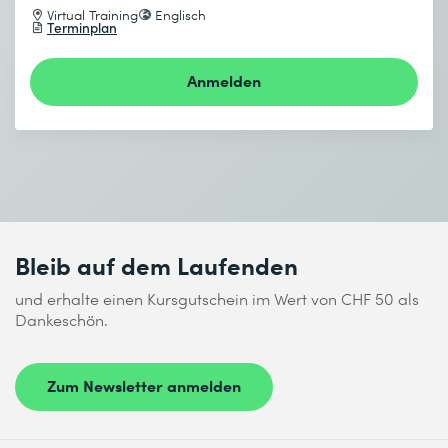
Virtual Training
Englisch
Development Kit.
Terminplan
Verwenden der Webschnittstelle, um Bewertungen
anzuzeigen.
Anmelden
Bleib auf dem Laufenden
und erhalte einen Kursgutschein im Wert von CHF 50 als
Dankeschön.
Zum Newsletter anmelden