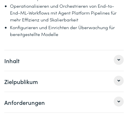
Operationalisieren und Orchestrieren von End-to-
End-ML-Workflows mit Agent Platform Pipelines für
mehr Effizienz und Skalierbarkeit
Konfigurieren und Einrichten der Überwachung für
bereitgestellte Modelle
Inhalt
Dieser praxisorientierte Kurs vermittelt dir fundierte
Zielpublikum
Kenntnisse über die Kernfunktionen von Agent Platform,
sodass du die Tools und Funktionen für deine ML-Projekte
effektiv nutzen kannst.
Machine Learning Engineers, Data Scientists
Anforderungen
1 Training, Tuning und Bereitstellung von Modellen in
Agent Platform
Erfahrung im Erstellen und Trainieren