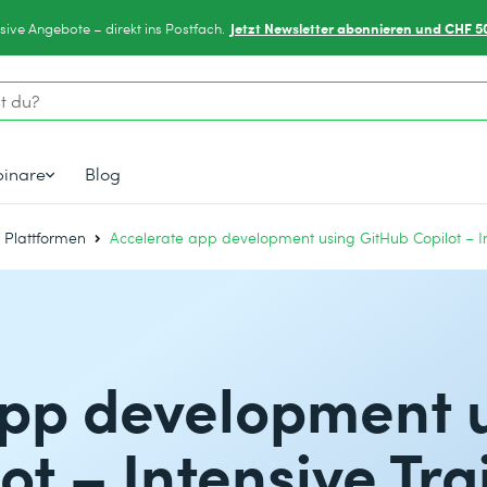
Jetzt Newsletter abonnieren und CHF 5
sive Angebote – direkt ins Postfach.
inare
Blog
& Plattformen
Accelerate app development using GitHub Copilot – I
app development 
ot – Intensive Tra