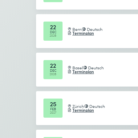
22
Bern
Deutsch
DEC
Terminplan
2026
22
Basel
Deutsch
DEC
Terminplan
2026
25
Zürich
Deutsch
FEB
Terminplan
2027