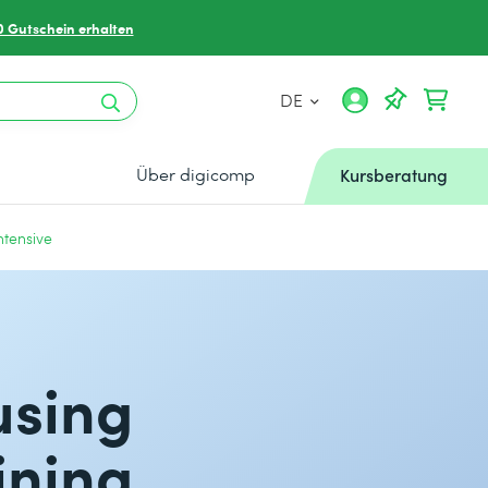
0 Gutschein erhalten
DE
Über digicomp
Kursberatung
ntensive
using
ining