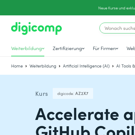
Neue Kurse und exklu
Weiterbildung
Zertifizierung
Für Firmen
Web
Home
Weiterbildung
Artificial Intelligence (AI)
AI Tools 
Kurs
digicode:
AZ2X7
Accelerate 
GitHub Copil