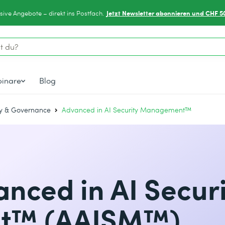
Jetzt Newsletter abonnieren und CHF 5
sive Angebote – direkt ins Postfach.
inare
Blog
ty & Governance
Advanced in AI Security Management™
nced in AI Securi
t™ (AAISM™)