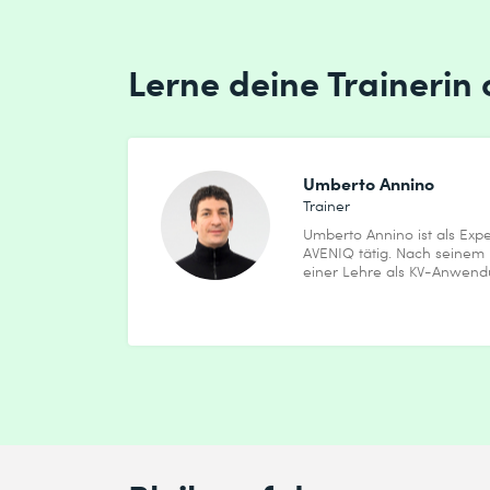
Ich habe die
Datenschutzbestimmungen
zur K
Lerne deine Trainerin
Absenden
* Pflichtfelder
Umberto Annino
Trainer
Umberto Annino ist als Expe
AVENIQ tätig. Nach seinem E
einer Lehre als KV-Anwendu