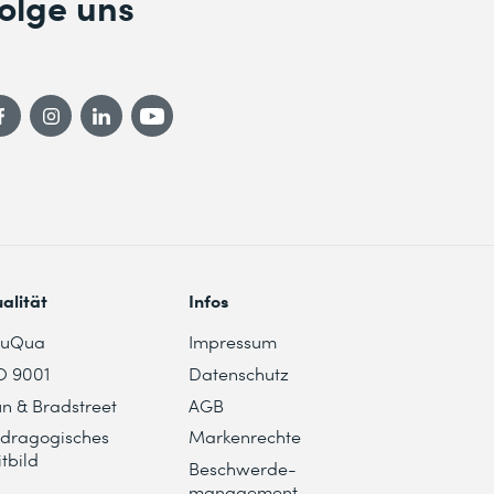
olge uns
alität
Infos
duQua
Impressum
O 9001
Datenschutz
n & Bradstreet
AGB
dragogisches
Markenrechte
itbild
Beschwerde-
management