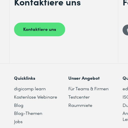
Kontaktiere uns
F
Kontaktiere uns
Quicklinks
Unser Angebot
Qu
digicomp learn
Für Teams & Firmen
e
Kostenlose Webinare
Testcenter
IS
Blog
Raummiete
Du
Blog-Themen
An
Le
Jobs