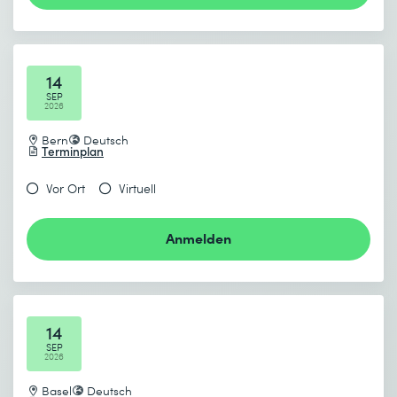
Lab 1: Looker Data Explorer – Qwik Start
Lab 2: Looker Data Studio – Qwik Start
* Pflichtfelder
14
SEP
2026
Bern
Deutsch
Terminplan
Vor Ort
Virtuell
Anmelden
14
SEP
2026
Basel
Deutsch