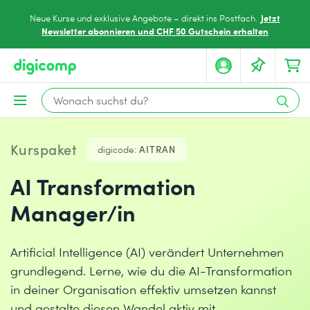
Jetzt
Neue Kurse und exklusive Angebote – direkt ins Postfach.
Newsletter abonnieren und CHF 50 Gutschein erhalten
Kurspaket
digicode:
AITRAN
AI Transformation
Manager/in
Artificial Intelligence (AI) verändert Unternehmen
grundlegend. Lerne, wie du die AI-Transformation
in deiner Organisation effektiv umsetzen kannst
und gestalte diesen Wandel aktiv mit.