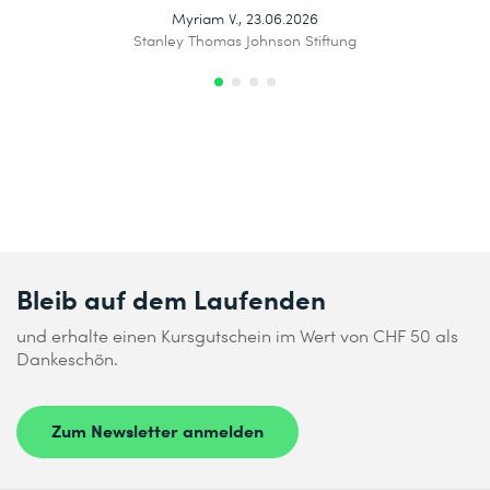
Erfolgsfaktoren einer AI-Transformation und kannst für
Myriam V., 23.06.2026
deinen eigenen AI-Case einen passenden Change-
Stanley Thomas Johnson Stiftung
Ansatz entwickeln.
7 Offboarding
8 Abschlusspräsentation & Diskussion
Bleib auf dem Laufenden
und erhalte einen Kursgutschein im Wert von CHF 50 als
Dankeschön.
Zum Newsletter anmelden