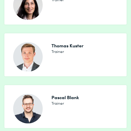
Use Cases, Roadmap & Governance: AI-Use-Case-
Canvas zur strukturierten Beschreibung und
Priorisierung, Rollen & Verantwortlichkeiten,
Leitplanken/Compliance sowie Erfolgsmessung mit
Prozess-, Business- und Daten-KPIs
Thomas Kuster
6 Künstliche Intelligenz und Change-Intelligenz
Trainer
AI-Transformation als Veränderungsprozess verstehen:
Warum AI mehr verändert als Technologien, Prozesse
und Tools
Menschen im Wandel begleiten: Veränderungen
verstehen und den Faktor Mensch gezielt
berücksichtigen
Pascal Blank
Trainer
Change-Modelle praxisnah anwenden: Das 8-Stufen-
Modell nach Kotter
Veränderungsdynamiken erkennen:
Soziopsychologische Phänomene und typische