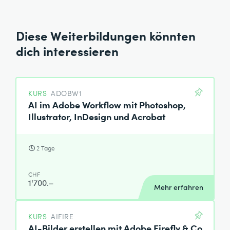
Diese Weiterbildungen könnten
dich interessieren
KURS
ADOBW1
AI im Adobe Workflow mit Photoshop,
Illustrator, InDesign und Acrobat
2 Tage
CHF
1'700.–
Mehr erfahren
KURS
AIFIRE
AI-Bilder erstellen mit Adobe Firefly & Co