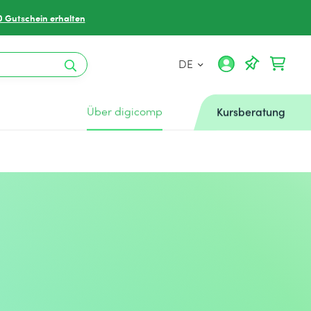
0 Gutschein erhalten
DE
Über digicomp
Kursberatung