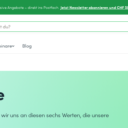
Jetzt Newsletter abonnieren und CHF 5
sive Angebote – direkt ins Postfach.
inare
Blog
e
n wir uns an diesen sechs Werten, die unsere