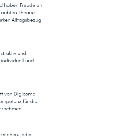
und haben Freude an
staubten Theorie
arken Alltagsbezug
struktiv und
 individuell und
nft von Digicomp
Kompetenz für die
ternehmen.
e stehen. Jeder