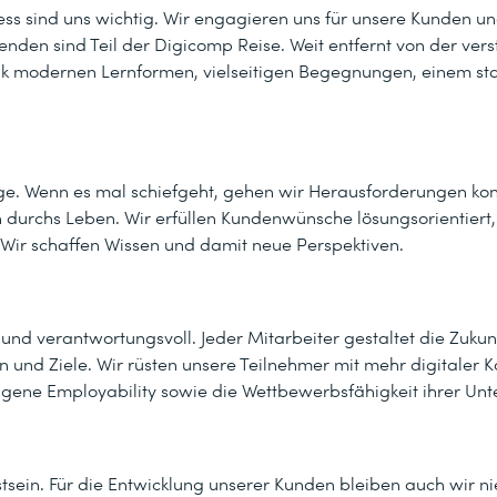
ness sind uns wichtig. Wir engagieren uns für unsere Kunden 
enden sind Teil der Digicomp Reise. Weit entfernt von der ver
 modernen Lernformen, vielseitigen Begegnungen, einem st
e. Wenn es mal schiefgeht, gehen wir Herausforderungen kon
n durchs Leben. Wir erfüllen Kundenwünsche lösungsorientiert,
Wir schaffen Wissen und damit neue Perspektiven.
ig und verantwortungsvoll. Jeder Mitarbeiter gestaltet die Zuku
n und Ziele. Wir rüsten unsere Teilnehmer mit mehr digitaler 
 eigene Employability sowie die Wettbewerbsfähigkeit ihrer Un
tsein. Für die Entwicklung unserer Kunden bleiben auch wir ni