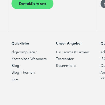
Kontaktiere uns
Quicklinks
Unser Angebot
Qu
digicomp learn
Für Teams & Firmen
e
Kostenlose Webinare
Testcenter
IS
Blog
Raummiete
Du
Blog-Themen
An
Le
Jobs