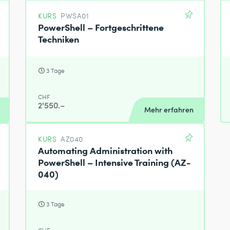
KURS
PWSA01
PowerShell – Fortgeschrittene
Techniken
3 Tage
CHF
2'550.–
Mehr erfahren
KURS
AZ040
Automating Administration with
PowerShell – Intensive Training (AZ-
040)
3 Tage