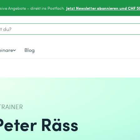
Jetzt Newsletter abonnieren und CHF 5
sive Angebote – direkt ins Postfach.
inare
Blog
TRAINER
Peter Räss