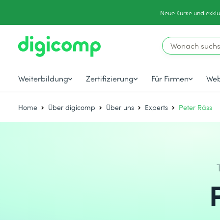
Neue Kurse und exklu
Weiterbildung
Zertifizierung
Für Firmen
Web
Home
Über digicomp
Über uns
Experts
Peter Räss