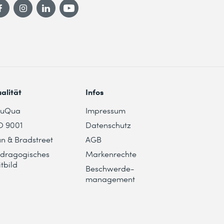
alität
Infos
duQua
Impressum
O 9001
Datenschutz
n & Bradstreet
AGB
dragogisches
Markenrechte
itbild
Beschwerde-
management