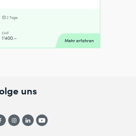
2 Tage
CHF
1'400.–
Mehr erfahren
olge uns