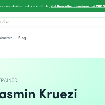
Jetzt Newsletter abonnieren und CHF 5
sive Angebote – direkt ins Postfach.
inare
Blog
i
TRAINER
Jasmin Kruezi