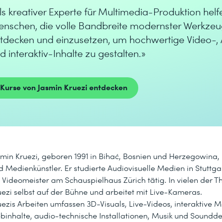
ls kreativer Experte für Multimedia-Produktion helf
nschen, die volle Bandbreite modernster Werkzeu
tdecken und einzusetzen, um hochwertige Video-,
d interaktiv-Inhalte zu gestalten.»
Kurse von Jasmin Kruezi entdecken
smin Kruezi, geboren 1991 in Bihać, Bosnien und Herzegowina, is
d Medienkünstler. Er studierte Audiovisuelle Medien in Stuttga
s Videomeister am Schauspielhaus Zürich tätig. In vielen der T
uezi selbst auf der Bühne und arbeitet mit Live-Kameras.
uezis Arbeiten umfassen 3D-Visuals, Live-Videos, interaktive 
binhalte, audio-technische Installationen, Musik und Sounddes