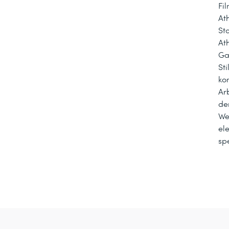
Fi
At
Sto
Ath
Ga
St
ko
Ar
de
We
el
spe