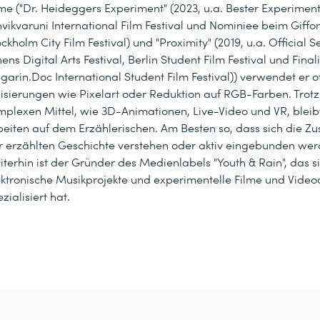
lme ("Dr. Heideggers Experiment" (2023, u.a. Bester Experiment
hvikvaruni International Film Festival und Nominiee beim Giffo
ckholm City Film Festival) und "Proximity" (2019, u.a. Official S
ens Digital Arts Festival, Berlin Student Film Festival und Final
garin.Doc International Student Film Festival)) verwendet er of
ilisierungen wie Pixelart oder Reduktion auf RGB-Farben. Trotz
mplexen Mittel, wie 3D-Animationen, Live-Video und VR, bleibt
beiten auf dem Erzählerischen. Am Besten so, dass sich die Zu
r erzählten Geschichte verstehen oder aktiv eingebunden wer
iterhin ist der Gründer des Medienlabels "Youth & Rain", das s
ektronische Musikprojekte und experimentelle Filme und Video
zialisiert hat.