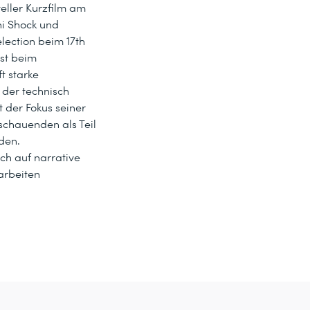
eller Kurzfilm am
ni Shock und
election beim 17th
ist beim
t starke
 der technisch
 der Fokus seiner
schauenden als Teil
den.
ich auf narrative
arbeiten