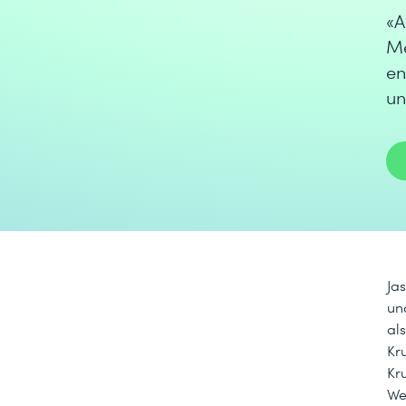
«A
Me
en
un
Ja
un
al
Kr
Kr
We