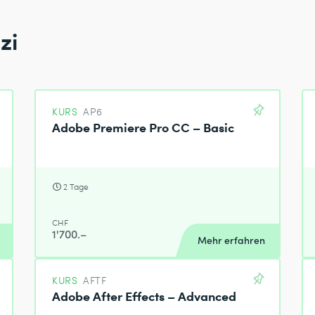
zi
KURS
AP6
Adobe Premiere Pro CC – Basic
2 Tage
CHF
1'700.–
Mehr erfahren
KURS
AFTF
Adobe After Effects – Advanced