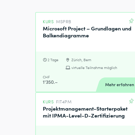
KURS
MSPRB
Microsoft Project – Grundlagen und
Balkendiagramme
2 Tage
Zürich, Bern
virtuelle Teilnahme möglich
CHF
1'350.–
Mehr erfahren
KURS
FIT4PM
Projektmanagement-Starterpaket
mit IPMA-Level-D-Zertifizierung