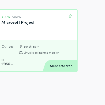
KURS
MSPR
Microsoft Project
3 Tage
Zürich, Bern
virtuelle Teilnahme möglich
CHF
1'950.–
Mehr erfahren