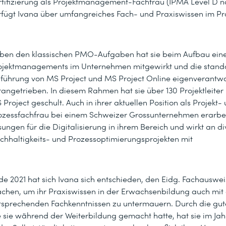
rtifizierung als Projektmanagement-Fachfrau (IPMA Level D na
rfügt Ivana über umfangreiches Fach- und Praxiswissen im 
ben den klassischen PMO-Aufgaben hat sie beim Aufbau eines
ojektmanagements im Unternehmen mitgewirkt und die stand
nführung von MS Project und MS Project Online eigenverantwo
rangetrieben. In diesem Rahmen hat sie über 130 Projektleiter 
 Project geschult. Auch in ihrer aktuellen Position als Projekt-
ozessfachfrau bei einem Schweizer Grossunternehmen erarbei
sungen für die Digitalisierung in ihrem Bereich und wirkt an d
chhaltigkeits- und Prozessoptimierungsprojekten mit
de 2021 hat sich Ivana sich entschieden, den Eidg. Fachauswei
chen, um ihr Praxiswissen in der Erwachsenbildung auch mit
tsprechenden Fachkenntnissen zu untermauern. Durch die gut
e sie während der Weiterbildung gemacht hatte, hat sie im Ja