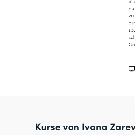
in
na
zu
au
so
sc
Gr
Kurse von Ivana Zare