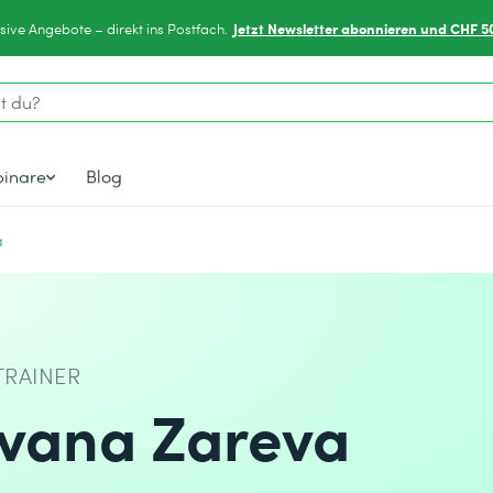
Jetzt Newsletter abonnieren und CHF 5
sive Angebote – direkt ins Postfach.
inare
Blog
a
TRAINER
Ivana Zareva