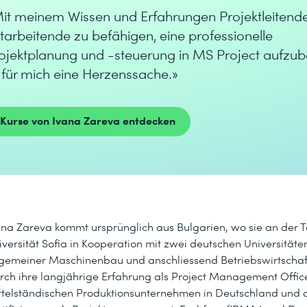
it meinem Wissen und Erfahrungen Projektleitend
tarbeitende zu befähigen, eine professionelle
ojektplanung und -steuerung in MS Project aufzub
t für mich eine Herzenssache.»
Kurse von Ivana Zareva entdecken
ana Zareva kommt ursprünglich aus Bulgarien, wo sie an der 
iversität Sofia in Kooperation mit zwei deutschen Universitäte
lgemeiner Maschinenbau und anschliessend Betriebswirtschafts
rch ihre langjährige Erfahrung als Project Management Offic
ttelständischen Produktionsunternehmen in Deutschland und d