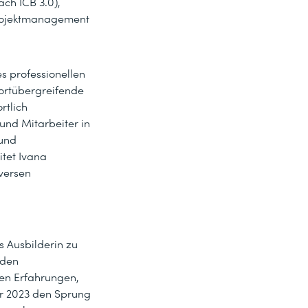
ch ICB 3.0),
Projektmanagement
 professionellen
ortübergreifende
rtlich
und Mitarbeiter in
 und
tet Ivana
iversen
s Ausbilderin zu
 den
en Erfahrungen,
hr 2023 den Sprung