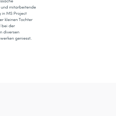
nssache
- und mitarbeitende
 in MS Project
er kleinen Tochter
 bei der
n diversen
werken geniesst.