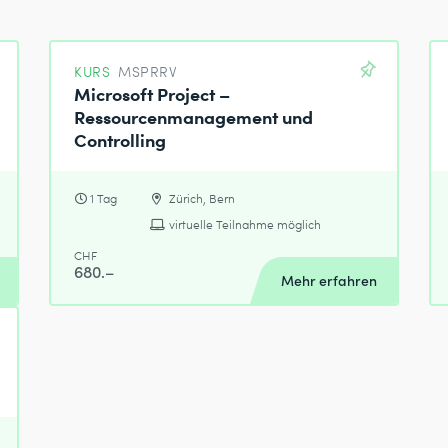
KURS
MSPRRV
Microsoft Project –
Ressourcenmanagement und
Controlling
1 Tag
Zürich, Bern
virtuelle Teilnahme möglich
CHF
680.–
Mehr erfahren