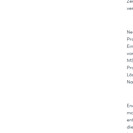
Ze
ve
Ne
Pr
Ei
vo
MS
Pr
Lö
Na
En
ma
en
di