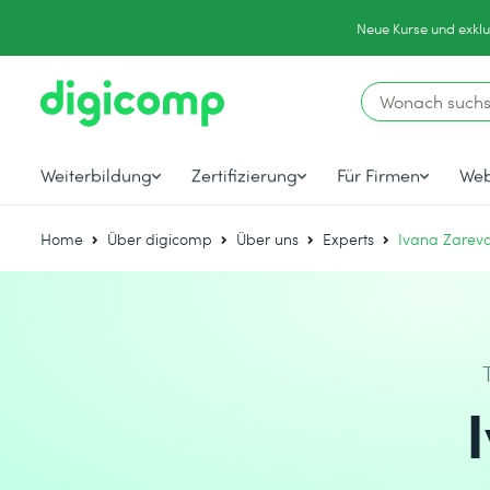
Neue Kurse und exklu
Weiterbildung
Zertifizierung
Für Firmen
Web
Home
Über digicomp
Über uns
Experts
Ivana Zarev