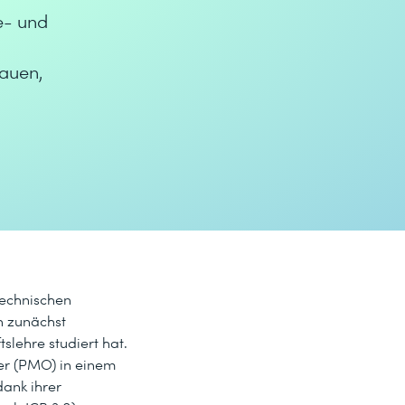
e- und
auen,
Technischen
n zunächst
lehre studiert hat.
er (PMO) in einem
ank ihrer