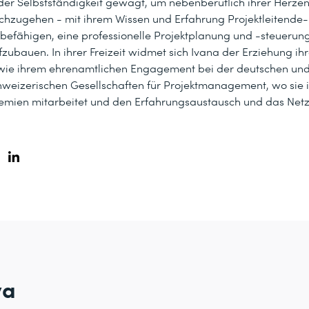
 der Selbstständigkeit gewagt, um nebenberuflich ihrer Herze
chzugehen - mit ihrem Wissen und Erfahrung Projektleitende
 befähigen, eine professionelle Projektplanung und -steuerung
fzubauen. In ihrer Freizeit widmet sich Ivana der Erziehung ihr
wie ihrem ehrenamtlichen Engagement bei der deutschen und
hweizerischen Gesellschaften für Projektmanagement, wo sie i
emien mitarbeitet und den Erfahrungsaustausch und das Netz
va