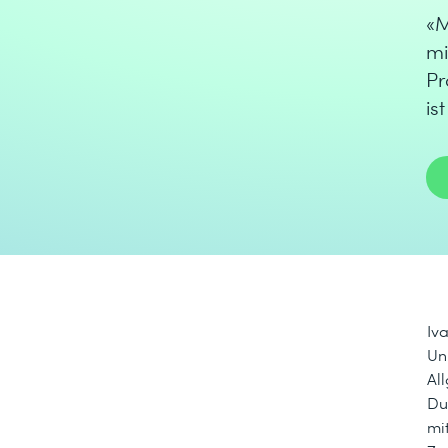
«M
mi
Pr
is
Iv
Un
Al
Du
mi