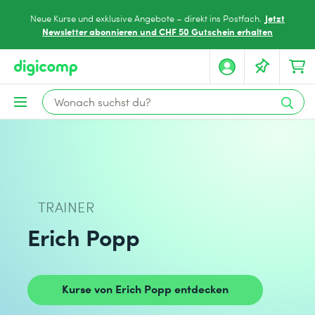
Jetzt
Neue Kurse und exklusive Angebote – direkt ins Postfach.
Newsletter abonnieren und CHF 50 Gutschein erhalten
TRAINER
Erich Popp
Kurse von Erich Popp entdecken