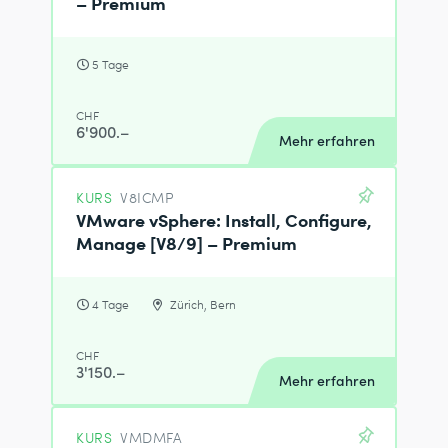
– Premium
5 Tage
CHF
6'900.–
Mehr erfahren
KURS
V8ICMP
VMware vSphere: Install, Configure,
Manage [V8/9] – Premium
4 Tage
Zürich, Bern
CHF
3'150.–
Mehr erfahren
KURS
VMDMFA