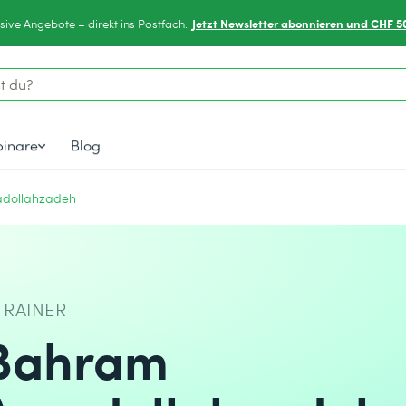
Jetzt Newsletter abonnieren und CHF 5
sive Angebote – direkt ins Postfach.
inare
Blog
adollahzadeh
TRAINER
Bahram