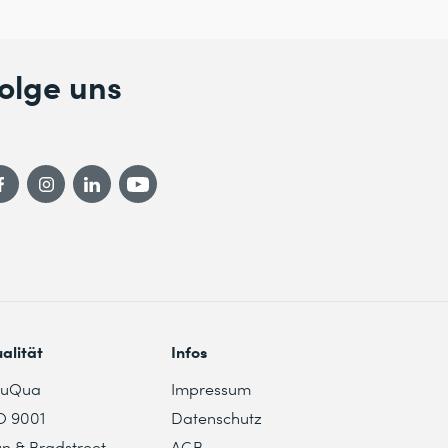
olge uns
alität
Infos
duQua
Impressum
O 9001
Datenschutz
n & Bradstreet
AGB