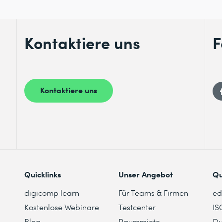
Kontaktiere uns
F
Kontaktiere uns
Quicklinks
Unser Angebot
Qu
digicomp learn
Für Teams & Firmen
e
Kostenlose Webinare
Testcenter
IS
Blog
Raummiete
Du