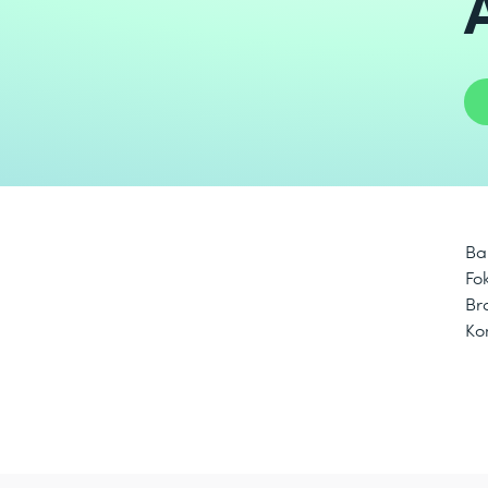
Ba
Fo
Br
Ko