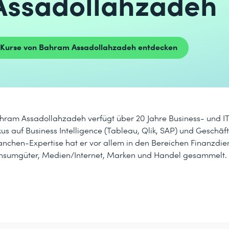
Assadollahzadeh
Kurse von Bahram Assadollahzadeh entdecken
hram Assadollahzadeh verfügt über 20 Jahre Business- und I
kus auf Business Intelligence (Tableau, Qlik, SAP) und Geschäft
anchen-Expertise hat er vor allem in den Bereichen Finanzdien
nsumgüter, Medien/Internet, Marken und Handel gesammelt.