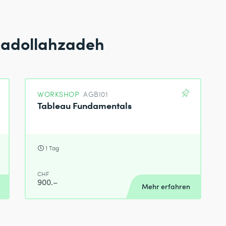
sadollahzadeh
WORKSHOP
AGBI01
Tableau Fundamentals
1 Tag
CHF
900.–
Mehr erfahren