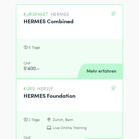
KURSPAKET
HERMES
HERMES Combined
5 Tage
CHF
5'400.–
Mehr erfahren
KURS
HER22F
HERMES Foundation
2 Tage
Zürich, Bern
Live Online Training
CHF