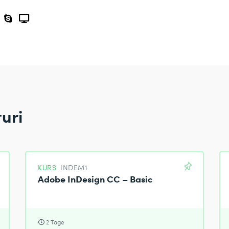
uri
KURS
INDEM1
Adobe InDesign CC – Basic
2 Tage