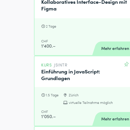
Kollaboratives Interface-Design mit
Figma
2 Tage
CHF
1'400.–
Mehr erfahren
KURS
JSINTR
Einführung in JavaScript:
Grundlagen
1.5 Tage
Zürich
virtuelle Teilnahme möglich
CHF
1'050.–
Mehr erfahren