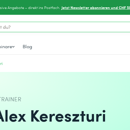
Jetzt Newsletter abonnieren und CHF 5
sive Angebote – direkt ins Postfach.
inare
Blog
ri
TRAINER
Alex Kereszturi