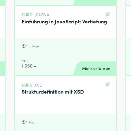
KURS
JSADVA
Einführung in JavaScript: Vertiefung
1.5 Tage
CHF
1'050.–
Mehr erfahren
KURS
XSD
Strukturdefinition mit XSD
1 Tag