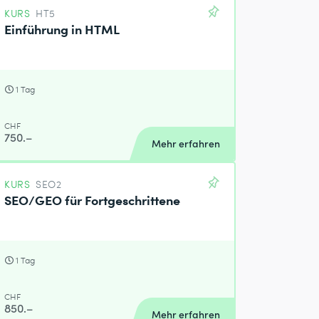
KURS
HT5
Einführung in HTML
1 Tag
CHF
750.–
Mehr erfahren
KURS
SEO2
SEO/GEO für Fortgeschrittene
1 Tag
CHF
850.–
Mehr erfahren