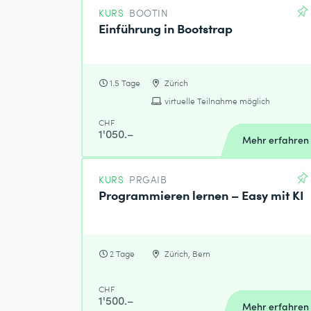
KURS
BOOTIN
Einführung in Bootstrap
1.5 Tage
Zürich
virtuelle Teilnahme möglich
CHF
1'050.–
Mehr erfahren
KURS
PRGAIB
Programmieren lernen – Easy mit KI
2 Tage
Zürich, Bern
CHF
1'500.–
Mehr erfahren