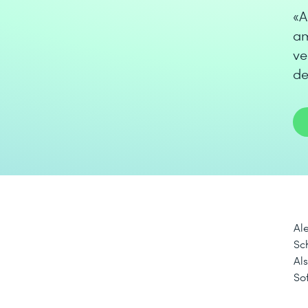
«A
am
ve
de
Ale
Sc
Al
So