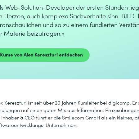
ls Web-Solution-Developer der ersten Stunden lieg
 Herzen, auch komplexe Sachverhalte sinn-BILD-l
ranschaulichen und so zu einem fundierten Verstä
r Materie beizutragen.»
Kurse von Alex Kereszturi entdecken
x Kereszturi ist seit über 20 Jahren Kursleiter bei digicomp. Er 
hulungen auf einen guten Mix aus Information, Praxisübungen
s Inhaber & CEO führt er die Smilecom GmbH als ein kleines, a
ftwareentwicklungs-Unternehmen.