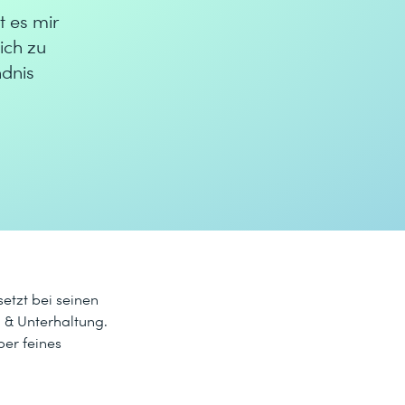
t es mir
ich zu
ndnis
setzt bei seinen
 & Unterhaltung.
ber feines