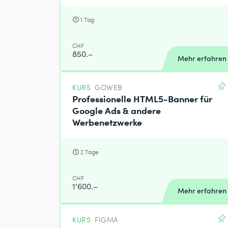
1 Tag
CHF
850.–
Mehr erfahren
KURS
GOWEB
Professionelle HTML5-Banner für
Google Ads & andere
Werbenetzwerke
2 Tage
CHF
1'600.–
Mehr erfahren
KURS
FIGMA