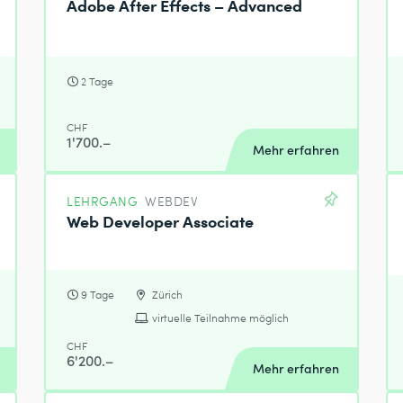
Adobe After Effects – Advanced
2 Tage
CHF
1'700.–
Mehr erfahren
LEHRGANG
WEBDEV
Web Developer Associate
9 Tage
Zürich
virtuelle Teilnahme möglich
CHF
6'200.–
Mehr erfahren