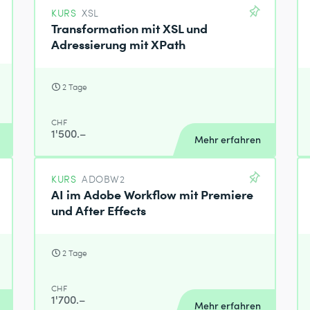
KURS
XSL
Transformation mit XSL und
Adressierung mit XPath
2 Tage
CHF
1'500.–
Mehr erfahren
KURS
ADOBW2
AI im Adobe Workflow mit Premiere
und After Effects
2 Tage
CHF
1'700.–
Mehr erfahren